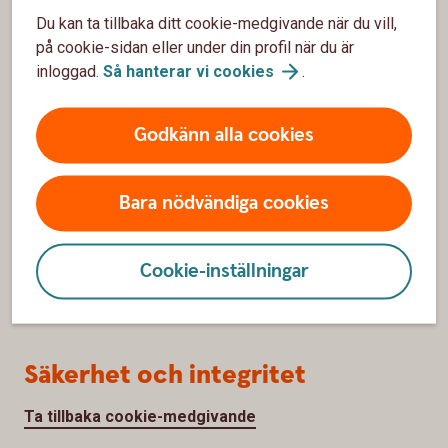
Bli kund
Du kan ta tillbaka ditt cookie-medgivande när du vill,
på cookie-sidan eller under din profil när du är
Priser, räntor och kurser
inloggad.
Så hanterar vi
cookies
.
Om oss
Godkänn alla cookies
Vår verksamhet
Bara nödvändiga cookies
Hållbarhet
Jobba hos oss
Cookie-inställningar
Bankens historia
Säkerhet och integritet
Ta tillbaka cookie-medgivande