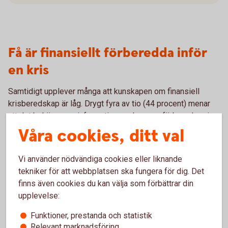
Få är finansiellt förberedda inför
en kris
Samtidigt upplever många att kunskapen om finansiell
krisberedskap är låg. Drygt fyra av tio (44 procent) menar
att det behövs mer information om hur man förbereder sig
ekonomiskt inför en kris- eller krigssituation. Det speglas
Våra cookies, ditt val
också i hushållens faktiska beredskap: även om många har
grundläggande förnödenheter hemma är den finansiella
Vi använder nödvändiga cookies eller liknande
beredskapen betydligt svagare. Endast 45 procent av
tekniker för att webbplatsen ska fungera för dig. Det
svenskarna har kontanter som en del av sin beredskap, och
finns även cookies du kan välja som förbättrar din
bland dem som har en reserv är det bara 23 procent som
upplevelse:
har mer än 2 000 kronor – en minskning med 18
procentenheter på två år.
Funktioner, prestanda och statistik
Relevant marknadsföring