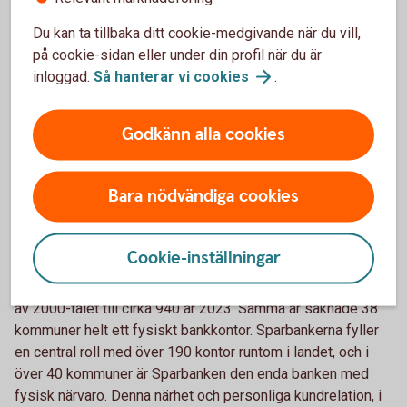
– Finansiell krisberedskap handlar om mer än kontanter.
Det handlar om ekonomiska marginaler och en plan för det
Du kan ta tillbaka ditt cookie-medgivande när du vill,
oförutsedda. Idag ser vi ett glapp mellan människors
på cookie-sidan eller under din profil när du är
upplevda trygghet och deras faktiska förberedelser.
inloggad.
Så hanterar vi
cookies
.
Samtidigt är de strukturella förutsättningarna viktiga och
avsaknaden av fysisk finansiell infrastruktur i form av
Godkänn alla cookies
bankkontor kan få betydelse för både hushållens trygghet
och samhällets samlade krisberedskap. Här finns ett
gemensamt ansvar för banker och myndigheter att bidra
Bara nödvändiga cookies
med förutsättningar, kunskap och vägledning, säger Björn
Elfstrand.
Cookie-inställningar
Antalet bankkontor på den svenska marknaden har minskat
kraftigt de senaste två decennierna från nära 1 900 i början
av 2000-talet till cirka 940 år 2023. Samma år saknade 38
kommuner helt ett fysiskt bankkontor. Sparbankerna fyller
en central roll med över 190 kontor runtom i landet, och i
över 40 kommuner är Sparbanken den enda banken med
fysisk närvaro. Denna närhet och personliga kundrelation, i