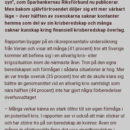
syn”, som Sparbankernas Riksförbund nu publicerar.
Men bakom självförtroendet döljer sig ett mer sårbart
läge – över hälften av svenskarna saknar kontanter
hemma som del av sin krisberedskap och många
saknar kunskap kring finansiell krisberedskap överlag.
Rapporten bygger på en riksrepresentativ undersökning
från Verian och visar att många (41 procent) tror att Sverige
kommer att befinna sig i en allvarlig kris- eller
krigssituation inom de närmaste åren. Tron på den egna
beredskapen och förmågan i sådana situationer är hög. Mer
än var tredje svensk (35 procent) tror att de skulle klara sig
bättre än genomsnittet vid en allvarlig kris samtidigt som
nära hälften (44 procent) inte har gjort några förberedelser
överhuvudtaget.
– Många verkar känna en stark tilltro till sin egen förmåga i
en potentiell kris. I rapporten ser vi också att män sticker ut
och har större tro på sin beredskap än kvinnor. Även om
många är oförberedda finns det viss grundberedskap i