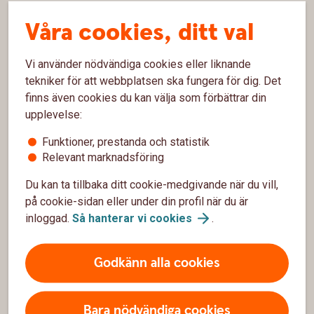
Spärrhjälp
Våra cookies, ditt val
Bli kund
Vi använder nödvändiga cookies eller liknande
Priser, räntor och kurser
tekniker för att webbplatsen ska fungera för dig. Det
finns även cookies du kan välja som förbättrar din
Om oss
upplevelse:
Funktioner, prestanda och statistik
Vår verksamhet
Relevant marknadsföring
Hållbarhet
Du kan ta tillbaka ditt cookie-medgivande när du vill,
på cookie-sidan eller under din profil när du är
Jobba hos oss
inloggad.
Så hanterar vi
cookies
.
Bankens historia
Godkänn alla cookies
Säkerhet och integritet
Bara nödvändiga cookies