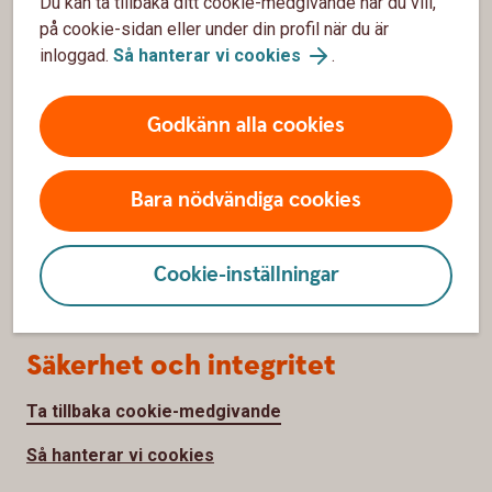
Du kan ta tillbaka ditt cookie-medgivande när du vill,
Priser, räntor och kurser
på cookie-sidan eller under din profil när du är
inloggad.
Så hanterar vi cookies
.
Om oss
Godkänn alla cookies
Vår verksamhet
Hållbarhet
Bara nödvändiga cookies
Jobba hos oss
Cookie-inställningar
Bankens historia
Säkerhet och integritet
Ta tillbaka cookie-medgivande
Så hanterar vi cookies