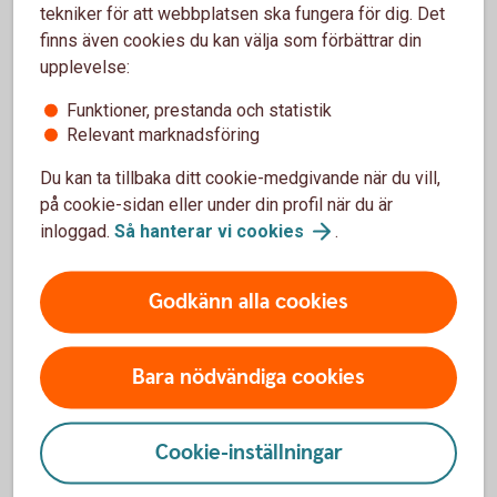
tekniker för att webbplatsen ska fungera för dig. Det
steering. Därtill äger Magnus även ett mindre
finns även cookies du kan välja som förbättrar din
fastighetsbolag.
upplevelse:
Funktioner, prestanda och statistik
Gunnel Smedstad
Relevant marknadsföring
Du kan ta tillbaka ditt cookie-medgivande när du vill,
f -61, från Tjörnarp
på cookie-sidan eller under din profil när du är
inloggad.
Så hanterar vi
cookies
.
Gunnel är civilingenjör i maskinteknik på Lunds Tekniska
Högskola och har bland annat arbetat för Ericsson i
Stockholm och Nederman i Helsingborg med inriktning
Godkänn alla cookies
marknadsföring och försäljning. Sedan mitten av 90-talet
har Gunnel varit styrelseledamot i flera olika verksamheter -
bland annat i ett publikt bolag, försäkrings-, bank- samt
Bara nödvändiga cookies
konsultföretag. Sedan 20 år tillbaka driver hon eget företag
inom hälsobranschen.
Cookie-inställningar