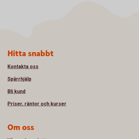
Sidfot
Hitta snabbt
Kontakta oss
Spärrhjälp
Bli kund
Priser, räntor och kurser
Om oss