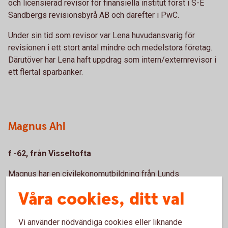
och licensierad revisor för finansiella institut först i S-E
Sandbergs revisionsbyrå AB och därefter i PwC.
Under sin tid som revisor var Lena huvudansvarig för
revisionen i ett stort antal mindre och medelstora företag.
Därutöver har Lena haft uppdrag som intern/externrevisor i
ett flertal sparbanker.
Magnus Ahl
f -62, från Visseltofta
Magnus har en civilekonomutbildning från Lunds
universitet. Han har huvudsakligen haft tjänster som
Våra cookies, ditt val
Ekonomichef/Business Controller i medelstora/stora
börsnoterade företag. Sedan några år tillbaka driver han
Vi använder nödvändiga cookies eller liknande
eget företag inom området Senior Financial business