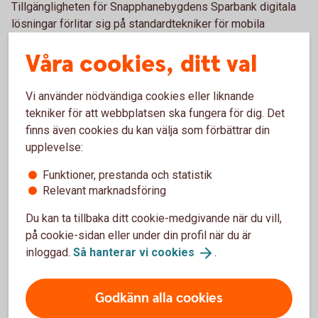
Tillgängligheten för Snapphanebygdens Sparbank digitala
lösningar förlitar sig på standardtekniker för mobila
applikationer och webbplatser för att fungera med
Våra cookies, ditt val
särskilda kombinationer av webbläsare och eventuella
hjälpmedel eller plugins. Exempel på tekniker:
Vi använder nödvändiga cookies eller liknande
HTML
tekniker för att webbplatsen ska fungera för dig. Det
WAI-ARIA
finns även cookies du kan välja som förbättrar din
CSS
upplevelse:
JavaScript
Funktioner, prestanda och statistik
Dessa tekniker används för att uppfylla de
Relevant marknadsföring
tillgänglighetsstandarder som används.
Du kan ta tillbaka ditt cookie-medgivande när du vill,
Publicering av denna
på cookie-sidan eller under din profil när du är
inloggad.
Så hanterar vi
cookies
.
tillgänglighetsredogörelse
Denna redogörelse publicerades den 28 januari 2026.
Godkänn alla cookies