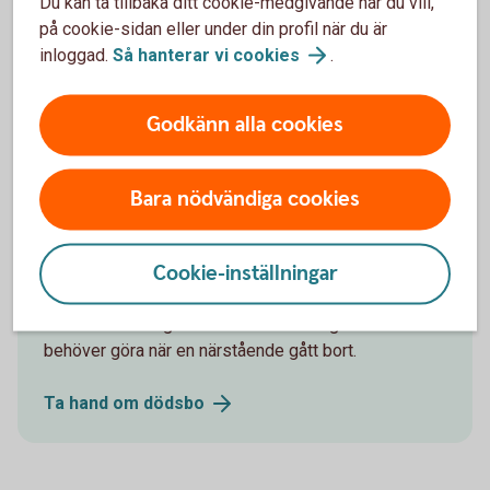
Du kan ta tillbaka ditt cookie-medgivande när du vill,
på cookie-sidan eller under din profil när du är
Här hittar du blanketter för
inloggad.
Så hanterar vi
cookies
.
fullmakter
Godkänn alla cookies
Fullmakter
dödsbo
Bara nödvändiga cookies
När en närstående gått bort
Cookie-inställningar
Här hittar du en guide om vad banken gör och vad du
behöver göra när en närstående gått bort.
Ta hand om
dödsbo