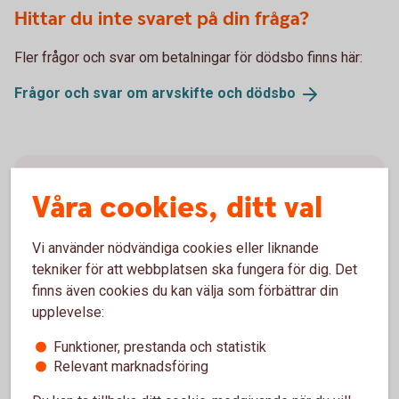
Hittar du inte svaret på din fråga?
Fler frågor och svar om betalningar för dödsbo finns här:
Frågor och svar om arvskifte och
dödsbo
Hanteringstid för
Våra cookies, ditt val
betalningsuppdrag
Vi använder nödvändiga cookies eller liknande
Hanteringstiden för betalningsuppdrag, det vill säga
tekniker för att webbplatsen ska fungera för dig. Det
hjälp att betala räkningar utställda till dödsboet, är 3-
finns även cookies du kan välja som förbättrar din
5 arbetsdagar.
upplevelse:
Funktioner, prestanda och statistik
Relevant marknadsföring