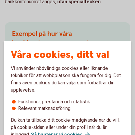
bankkontonumret anges,
utan specialtecken
.
Exempel på hur våra
bankkontonummer ser ut
Våra cookies, ditt val
CCCC, KK-KKKKK
(4 siffror i clearingnumret, 7 siffror i kontonumret
Vi använder nödvändiga cookies eller liknande
-
totalt 11 siffror
)
tekniker för att webbplatsen ska fungera för dig. Det
finns även cookies du kan välja som förbättrar din
upplevelse:
Funktioner, prestanda och statistik
Relevant marknadsföring
Så skriver du bankkontonumret vid
överföring
Du kan ta tillbaka ditt cookie-medgivande när du vill,
på cookie-sidan eller under din profil när du är
inloggad.
Så hanterar vi
cookies
.