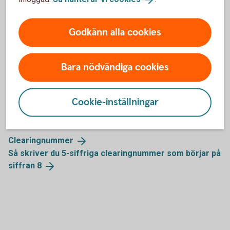
CCCCKKKKKKK
(4 siffror i clearingnumret, 7 siffror i kontonumret
-
totalt 11 siffror
)
Godkänn alla cookies
Bara nödvändiga cookies
Mer information om
Cookie-inställningar
clearingnummer
Clearingnummer
Så skriver du 5-siffriga clearingnummer som börjar på
siffran
8