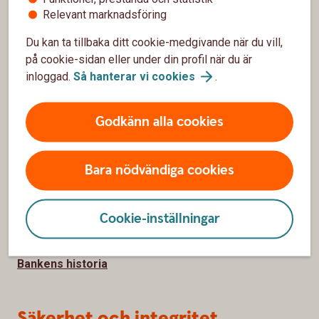
Kontakta oss
Relevant marknadsföring
Spärrhjälp
Du kan ta tillbaka ditt cookie-medgivande när du vill,
på cookie-sidan eller under din profil när du är
Bli kund
inloggad.
Så hanterar vi
cookies
.
Priser, räntor och kurser
Godkänn alla cookies
Om oss
Bara nödvändiga cookies
Vår verksamhet
Hållbarhet
Cookie-inställningar
Jobba hos oss
Bankens historia
Säkerhet och integritet