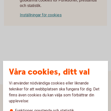
godkänna cookies för Funktioner, prestanda
och statistik.
Inställningar för cookies
Våra cookies, ditt val
Vi använder nödvändiga cookies eller liknande
tekniker för att webbplatsen ska fungera för dig. Det
finns även cookies du kan välja som förbättrar din
Sidfot
upplevelse:
Hitta snabbt
Funktioner, prestanda och statistik