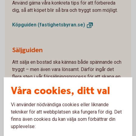
Använd gärna våra konkreta tips för att förbereda
dig, så att köpet blir så bra och tryggt som möjligt.
Köpguiden
(fastighetsbyran.se)
Säljguiden
Att sälja en bostad ska kännas både spännande och
tryggt – men även vara lönsamt. Därför ingår det
flera steg i vår försäljningsprocess för att skapa en
så framgångsrik affär som möjligt. Säljguiden hjälper
Våra cookies, ditt val
dig att förstå hur en bostadsförsäljning går till och
vad du behöver tänka på i varje steg. Använd gärna
Vi använder nödvändiga cookies eller liknande
våra konkreta tips för att förbereda dig för en bra
tekniker för att webbplatsen ska fungera för dig. Det
och trygg affär.
finns även cookies du kan välja som förbättrar din
upplevelse:
Säljguiden
(fastighetsbyran.se)