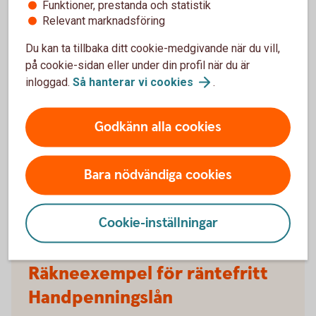
Funktioner, prestanda och statistik
Relevant marknadsföring
Du kan ta tillbaka ditt cookie-medgivande när du vill,
på cookie-sidan eller under din profil när du är
inloggad.
Så hanterar vi
cookies
.
Att låna kostar pengar!
Godkänn alla cookies
Om du inte kan betala tillbaka skulden i tid riskerar du en
betalningsanmärkning. Det kan leda till svårigheter att få
hyra bostad, teckna abonnemang och få nya lån. För stöd,
Bara nödvändiga cookies
vänd dig till budget- och skuldrådgivningen i din kommun.
Kontaktuppgifter finns på
konsumentverket.
se
Cookie-inställningar
Räkneexempel för räntefritt
Handpenningslån