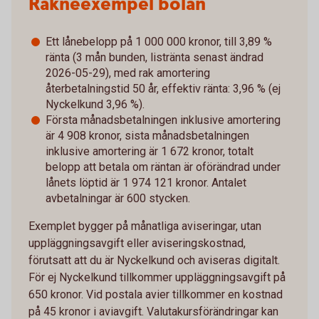
Räkneexempel bolån
Ett lånebelopp på 1 000 000 kronor, till 3,89 %
ränta (3 mån bunden, listränta senast ändrad
2026-05-29), med rak amortering
återbetalningstid 50 år, effektiv ränta: 3,96 % (ej
Nyckelkund 3,96 %).
Första månadsbetalningen inklusive amortering
är 4 908 kronor, sista månadsbetalningen
inklusive amortering är 1 672 kronor, totalt
belopp att betala om räntan är oförändrad under
lånets löptid är 1 974 121 kronor. Antalet
avbetalningar är 600 stycken.
Exemplet bygger på månatliga aviseringar, utan
uppläggningsavgift eller aviseringskostnad,
förutsatt att du är Nyckelkund och aviseras digitalt.
För ej Nyckelkund tillkommer uppläggningsavgift på
650 kronor. Vid postala avier tillkommer en kostnad
på 45 kronor i aviavgift. Valutakursförändringar kan