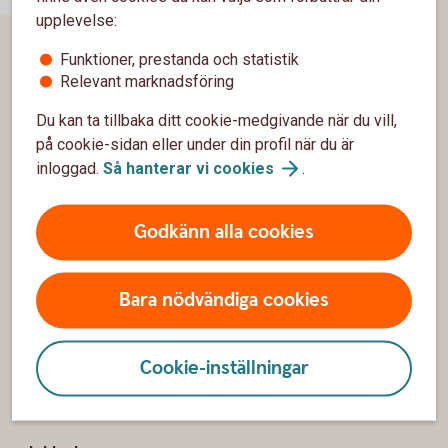
upplevelse:
Funktioner, prestanda och statistik
Sidfot
Relevant marknadsföring
Hitta snabbt
Du kan ta tillbaka ditt cookie-medgivande när du vill,
Kontakta oss
på cookie-sidan eller under din profil när du är
inloggad.
Så hanterar vi
cookies
.
Spärrhjälp
Bli kund
Godkänn alla cookies
Priser, räntor och kurser
Bara nödvändiga cookies
Om oss
Cookie-inställningar
Vår verksamhet
Hållbarhet