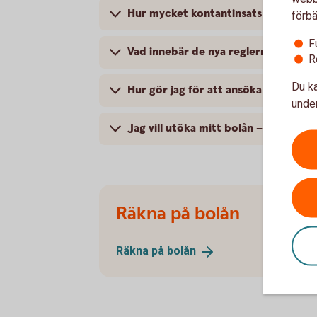
Hur mycket kontantinsats behöver j
förbä
F
Vad innebär de nya reglerna för di
R
Du ka
Hur gör jag för att ansöka om sänkt
under
Jag vill utöka mitt bolån – hur påve
Räkna på bolån
Räkna på
bolån