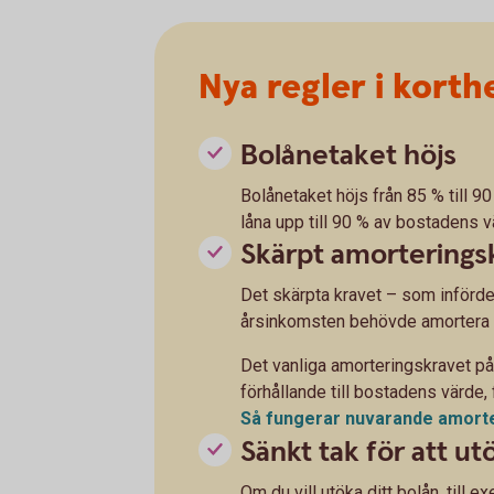
Nya regler i korth
Bolånetaket höjs
Bolånetaket höjs från 85 % till 
låna upp till 90 % av bostadens vä
Skärpt amorterings
Det skärpta kravet – som införde
årsinkomsten behövde amortera yt
Det vanliga amorteringskravet på
förhållande till bostadens värde, 
Så fungerar nuvarande
amort
Sänkt tak för att ut
Om du vill utöka ditt bolån, till e