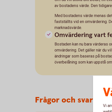
av bostadens värde. Den tidigare
Med bostadens värde menas det p
fastställts vid en omvärdering. D
marknadsvärde.
Omvärdering vart f
Bostaden kan nu bara värderas om
omvärdering. Det gäller när du vil
ändringar som baseras på bostad
överbelåning som kan uppstå om bo
V
Frågor och svar om 
Vi an
webbp