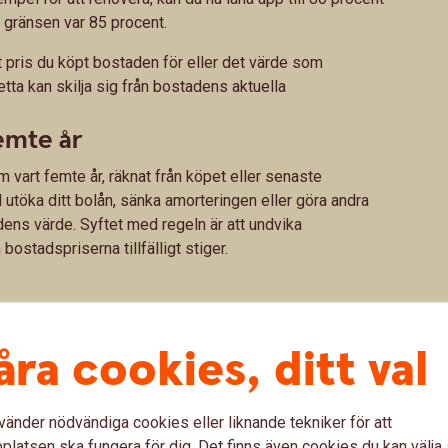
 gränsen var 85 procent.
ris du köpt bostaden för eller det värde som
etta kan skilja sig från bostadens aktuella
emte år
 vart femte år, räknat från köpet eller senaste
l utöka ditt bolån, sänka amorteringen eller göra andra
ens värde. Syftet med regeln är att undvika
stadspriserna tillfälligt stiger.
åra cookies, ditt val
de nya bolånereglerna
vänder nödvändiga cookies eller liknande tekniker för att
latsen ska fungera för dig. Det finns även cookies du kan välj