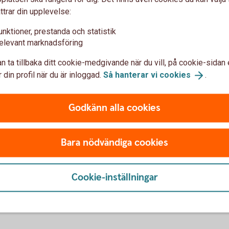
ag med de nya reglerna?
ttrar din upplevelse:
unktioner, prestanda och statistik
n månadsamortering?
elevant marknadsföring
n ta tillbaka ditt cookie-medgivande när du vill, på cookie-sidan 
 amortering?
 din profil när du är inloggad.
Så hanterar vi
cookies
.
rkar de nya reglerna mig?
Godkänn alla cookies
Bara nödvändiga cookies
Ansök om lånelöfte
Cookie-inställningar
Ansök om
lånelöfte