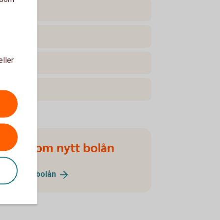
eller
Ansök om nytt bolån
Ansök om
bolån