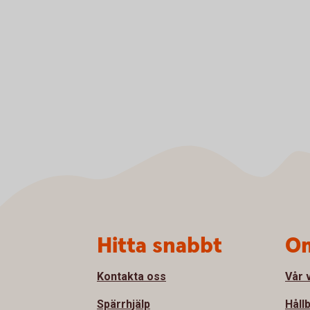
Sidfot
Hitta snabbt
Om
Kontakta oss
Vår 
Spärrhjälp
Håll