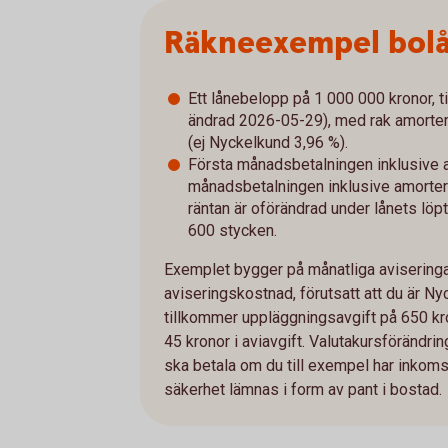
Räkneexempel bol
Ett lånebelopp på 1 000 000 kronor, ti
ändrad 2026-05-29), med rak amorterin
(ej Nyckelkund 3,96 %).
Första månadsbetalningen inklusive a
månadsbetalningen inklusive amorterin
räntan är oförändrad under lånets löpt
600 stycken.
Exemplet bygger på månatliga aviseringar
aviseringskostnad, förutsatt att du är Ny
tillkommer uppläggningsavgift på 650 kro
45 kronor i aviavgift. Valutakursföränd
ska betala om du till exempel har inkomst 
säkerhet lämnas i form av pant i bostad.