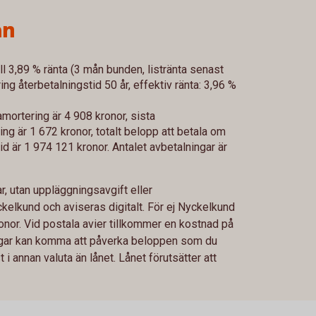
ån
ll 3,89 % ränta (3 mån bunden, listränta senast
g återbetalningstid 50 år, effektiv ränta: 3,96 %
mortering är 4 908 kronor, sista
g är 1 672 kronor, totalt belopp att betala om
id är 1 974 121 kronor. Antalet avbetalningar är
, utan uppläggningsavgift eller
ckelkund och aviseras digitalt. För ej Nyckelkund
nor. Vid postala avier tillkommer en kostnad på
ringar kan komma att påverka beloppen som du
i annan valuta än lånet. Lånet förutsätter att