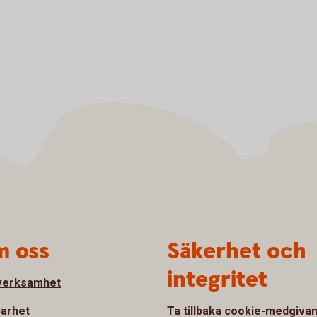
 oss
Säkerhet och
integritet
verksamhet
barhet
Ta tillbaka cookie-medgiva