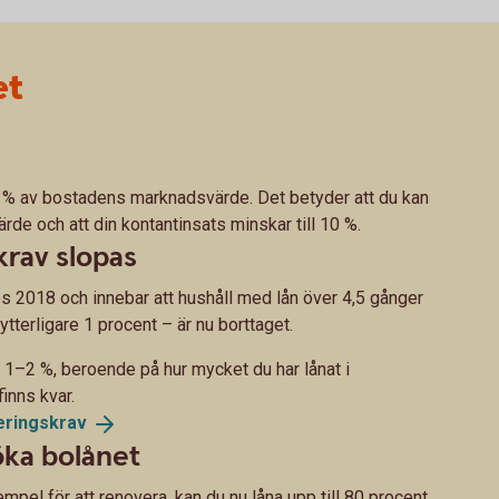
et
90 % av bostadens marknadsvärde. Det betyder att du kan
rde och att din kontantinsats minskar till 10 %.
krav slopas
s 2018 och innebar att hushåll med lån över 4,5 gånger
terligare 1 procent – är nu borttaget.
 1–2 %, beroende på hur mycket du har lånat i
finns kvar.
eringskrav
öka bolånet
xempel för att renovera, kan du nu låna upp till 80 procent