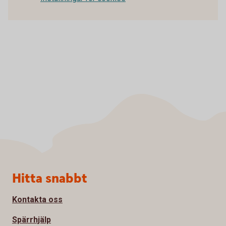
Sidfot
Hitta snabbt
Kontakta oss
Spärrhjälp