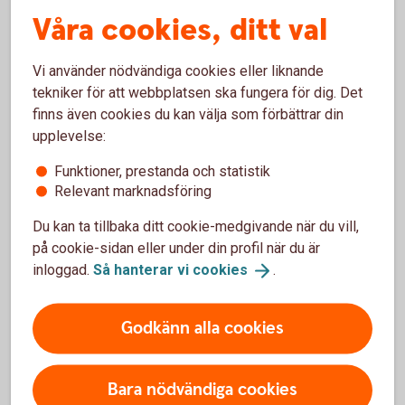
Våra cookies, ditt val
Ränteavdraget dras automatiskt
Vi använder nödvändiga cookies eller liknande
Ränteavdrag sker automatiskt i samband med att du
tekniker för att webbplatsen ska fungera för dig. Det
deklarerar och betalas ut en gång om året. Du behöver
finns även cookies du kan välja som förbättrar din
alltså inte ansöka om ränteavdrag för att få pengar tillbaka.
upplevelse:
Har du litet utrymme i din månadsbudget kan det kännas
Funktioner, prestanda och statistik
tufft att behöva vänta på en eventuell skatteåterbäring. Du
Relevant marknadsföring
kan då ansöka om skattejämkning, för att få mer pengar
tillgängliga direkt.
Du kan ta tillbaka ditt cookie-medgivande när du vill,
på cookie-sidan eller under din profil när du är
inloggad.
Så hanterar vi
cookies
.
Jämkning – kan sänka din
månadskostnad
Godkänn alla cookies
Om du förväntas få en större summa skatteåterbäring kan
du välja att skattejämka. Jämkning, eller skattejämkning
Bara nödvändiga cookies