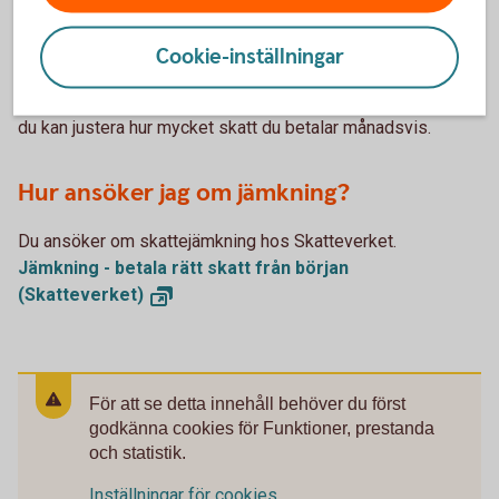
innebär att din arbetsgivare drar mindre skatt på din lön
varje månad. Att jämka kan vara ett bra alternativ om du har
Cookie-inställningar
höga ränteutgifter och vill sänka din månadskostnad.
Du betalar totalt sett inte mindre skatt om du jämkar. Men
du kan justera hur mycket skatt du betalar månadsvis.
Hur ansöker jag om jämkning?
Du ansöker om skattejämkning hos Skatteverket.
Jämkning - betala rätt skatt från början
(Skatteverket)
För att se detta innehåll behöver du först
godkänna cookies för Funktioner, prestanda
och statistik.
Inställningar för cookies