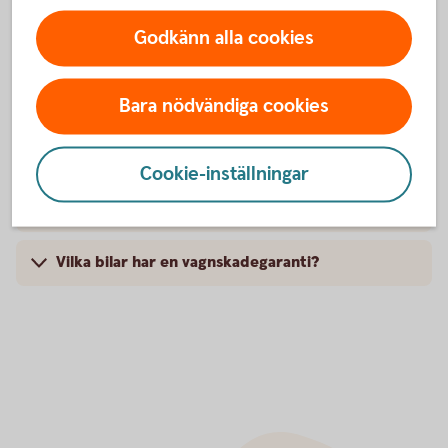
När slutar den tidigare ägarens försäkring att
gälla?
Godkänn alla cookies
Om man övningskör och olyckan är framme,
täcker bilförsäkringen då?
Bara nödvändiga cookies
Gäller bilförsäkringen utanför Sverige?
Cookie-inställningar
Täcker försäkringen viltolyckor?
Vilka bilar har en vagnskadegaranti?