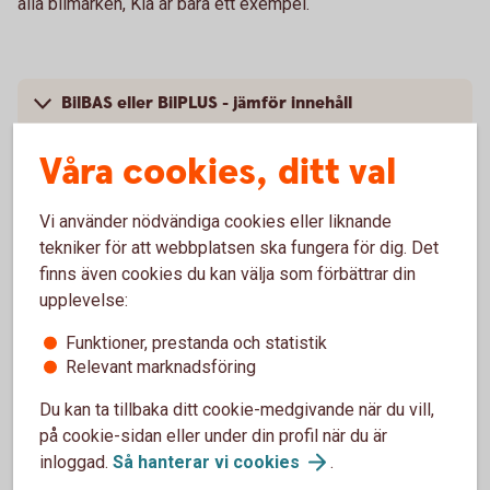
alla bilmärken, Kia är bara ett exempel.
BilBAS eller BilPLUS - jämför innehåll
Våra cookies, ditt val
Produktfakta och villkor
Så mycket kostar din bilförsäkring
Vi använder nödvändiga cookies eller liknande
tekniker för att webbplatsen ska fungera för dig. Det
finns även cookies du kan välja som förbättrar din
upplevelse:
Funktioner, prestanda och statistik
Vanliga frågor om att försäkra Kia
Relevant marknadsföring
Trafik, hel och halv – vad är det för skillnad på
Du kan ta tillbaka ditt cookie-medgivande när du vill,
försäkringarna?
på cookie-sidan eller under din profil när du är
inloggad.
Så hanterar vi
cookies
.