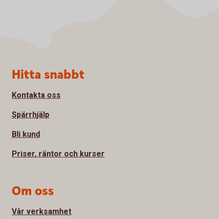
Sidfot
Hitta snabbt
Kontakta oss
Spärrhjälp
Bli kund
Priser, räntor och kurser
Om oss
Vår verksamhet