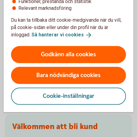
Funktioner, prestanda och statistik
Relevant marknadsföring
När slutar den tidigare ägarens försäkring att
gälla?
Du kan ta tillbaka ditt cookie-medgivande när du vill,
på cookie-sidan eller under din profil när du är
Om man övningskör och olyckan är framme,
inloggad.
Så hanterar vi
cookies
.
täcker bilförsäkringen då?
Godkänn alla cookies
Gäller bilförsäkringen utanför Sverige?
Täcker försäkringen viltolyckor?
Bara nödvändiga cookies
Vilka bilar har en vagnskadegaranti?
Cookie-inställningar
Välkommen att bli kund