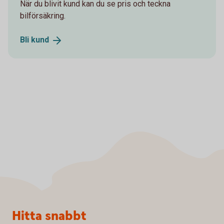
När du blivit kund kan du se pris och teckna
bilförsäkring.
Bli
kund
Sidfot
Hitta snabbt