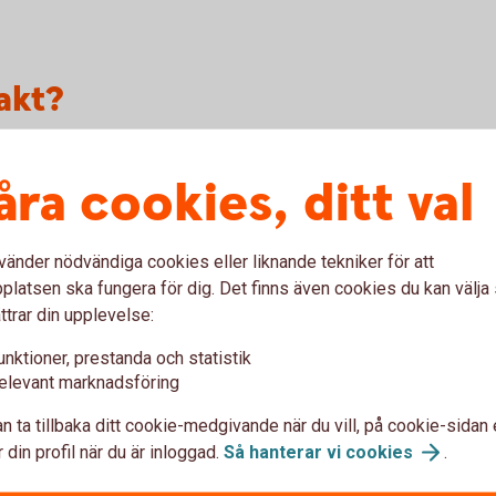
akt?
åra cookies, ditt val
en olycka inträffar, kan det vara för sent. Genom att
ntroll över din framtid och undviker du risken att det
 Du kan istället själv välja någon du litar på, till
vänder nödvändiga cookies eller liknande tekniker för att
latsen ska fungera för dig. Det finns även cookies du kan välj
ttrar din upplevelse:
jen
unktioner, prestanda och statistik
lut kan det ta tid innan en en god man eller förvaltare
elevant marknadsföring
öriga ofta utan rättsliga möjligheter att hjälpa dig,
gheterna som finns i lag om anhörigbehörighet.
n ta tillbaka ditt cookie-medgivande när du vill, på cookie-sidan 
ära en trygghet även för dina anhöriga. Då vet de
 din profil när du är inloggad.
Så hanterar vi
cookies
.
n - vem eller vilka som har ansvar för dina personliga