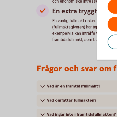
och ekonomiska intressen. Behovet a
En extra trygghet
En vanlig fullmakt riskerar att förlo
(fullmaktsgivaren) har tappat sin f
exempelvis kan inträffa vid demens.
framtidsfullmakt, som börjar gälla nä
Frågor och svar om 
Vad är en framtidsfullmakt?
Vad omfattar fullmakten?
Vad ingår inte i framtidsfullmakten?