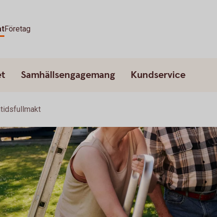
at
Företag
et
Samhällsengagemang
Kundservice
tidsfullmakt