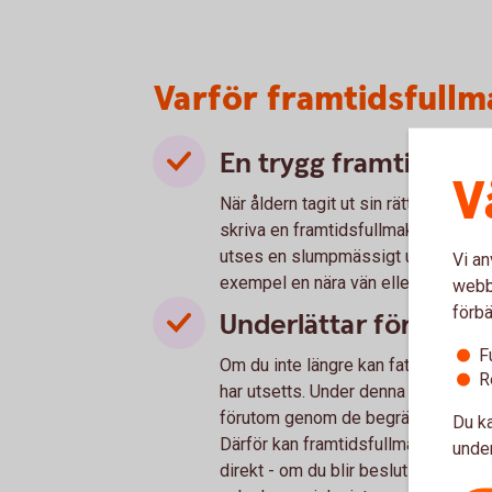
Varför framtidsfullm
En trygg framtid
V
När åldern tagit ut sin rätt eller om 
skriva en framtidsfullmakt tar du ko
utses en slumpmässigt utvald god man.
Vi an
exempel en nära vän eller anhörig.
webbp
förbä
Underlättar för famil
F
Om du inte längre kan fatta egna bes
R
har utsetts. Under denna tid står anh
förutom genom de begränsade möjli
Du ka
Därför kan framtidsfullmakten inneb
under
direkt - om du blir beslutsoförmöge