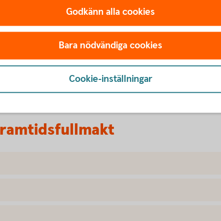
v en god man eller förvaltare upphör ofta helt.
Godkänn alla cookies
ra sin giltighet om den som givit fullmakten
Bara nödvändiga cookies
örmåga att fatta självständiga beslut. Något som
 Därför är det klokt att gardera sig med en
r du inte längre är kapabel att fatta beslut.
Cookie-inställningar
framtidsfullmakt