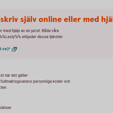
kriv själv online eller med hjäl
er med hjälp av en jurist. Båda våra
 %%Lexly%% erbjuder dessa tjänster.
t.se)*
st när det gäller
ll fullmaktsgivarens personliga koder och
ten.
latser.