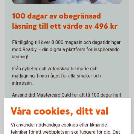
100 dagar av obegränsad
läsning till ett värde av 496 kr
Få tillgång till över 8 000 magasin och dagstidningar
med Readly – din digitala plattform för inspirerande
läsning!
Från nyheter och vetenskap till mode och
matlagning, finns något för alla smaker och
intressen.
Använd ditt Mastercard Guld för att få 100 dagar helt
gratis - utan bindningstid!
Våra cookies, ditt val
Använd ditt Mastercard Guld för att ta del av
erbjudandet.
Vi använder nödvändiga cookies eller liknande
tekniker för att webbplatsen ska fungera för dig. Det