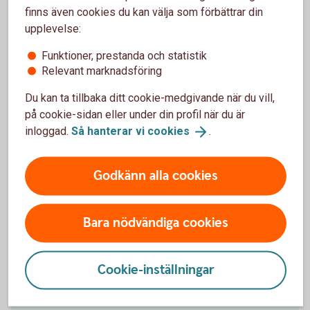
finns även cookies du kan välja som förbättrar din
upplevelse:
Funktioner, prestanda och statistik
Relevant marknadsföring
Du kan ta tillbaka ditt cookie-medgivande när du vill,
på cookie-sidan eller under din profil när du är
inloggad.
Så hanterar vi
cookies
.
Godkänn alla cookies
Upp till 20 % på Elite Hotels of
Bara nödvändiga cookies
Sweden
Cookie-inställningar
Elite Hotels of Sweden är en svensk hotellkedja
med ett 40-tal hotell.