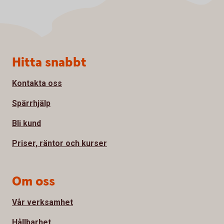
Sidfot
Hitta snabbt
Kontakta oss
Spärrhjälp
Bli kund
Priser, räntor och kurser
Om oss
Vår verksamhet
Hållbarhet