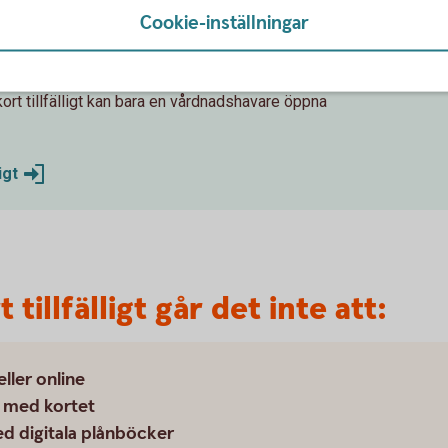
illfälligt och bekräfta.
Cookie-inställningar
igt kan både du och vårdnadshavare öppna kortet
ort tillfälligt kan bara en vårdnadshavare öppna
ligt
tillfälligt går det inte att:
ller online
r med kortet
ed digitala plånböcker