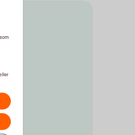
a som
eller