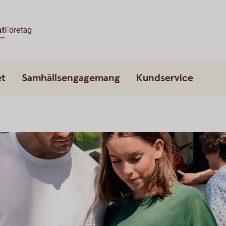
at
Företag
et
Samhällsengagemang
Kundservice