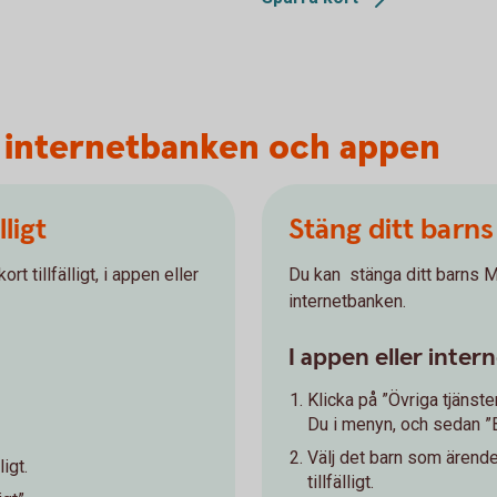
t i internetbanken och appen
lligt
Stäng ditt barns k
t tillfälligt, i appen eller
Du kan stänga ditt barns Ma
internetbanken.
I appen eller inte
Klicka på ”Övriga tjänste
Du i menyn, och sedan ”B
Välj det barn som ärendet
ligt.
tillfälligt.