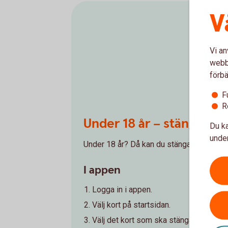
V
Vi an
webbp
förbä
F
R
Under 18 år – stäng ditt b
Du ka
under
Under 18 år? Då kan du stänga ditt Masterc
I appen
Logga in i appen.
Välj kort på startsidan.
Välj det kort som ska stängas tillfälligt