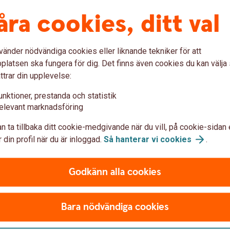
åra cookies, ditt val
Enkelt att
stänga kort
vänder nödvändiga cookies eller liknande tekniker för att
tillfälligt
latsen ska fungera för dig. Det finns även cookies du kan välj
ttrar din upplevelse:
unktioner, prestanda och statistik
elevant marknadsföring
ankkort tillfälligt
n ta tillbaka ditt cookie-medgivande när du vill, på cookie-sidan 
 din profil när du är inloggad.
Så hanterar vi
cookies
.
ard ung tillfälligt, i appen.
Godkänn alla cookies
Bara nödvändiga cookies
.