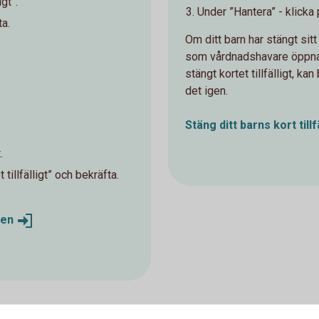
igt”.
Under ”Hantera” - klicka p
ta.
Om ditt barn har stängt sitt 
som vårdnadshavare öppna
stängt kortet tillfälligt, 
det igen.
Stäng ditt barns kort tillfä
.
tillfälligt” och bekräfta.
ken