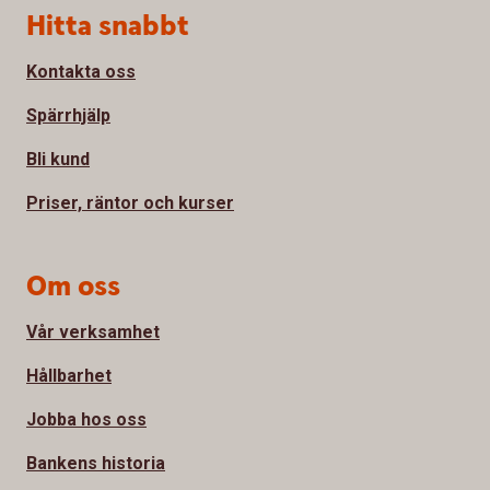
Sidfot
Hitta snabbt
Kontakta oss
Spärrhjälp
Bli kund
Priser, räntor och kurser
Om oss
Vår verksamhet
Hållbarhet
Jobba hos oss
Bankens historia