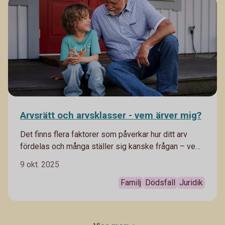
och vilken sorts ersättning du kan få vid till exempel
förlorat bagage.
Arvsrätt och arvsklasser - vem ärver mig?
Det finns flera faktorer som påverkar hur ditt arv
fördelas och många ställer sig kanske frågan – vem
ärver mig? Läs mer om arvsrätt, arvsklasser och se
9 okt. 2025
hur olika arvsordningar kan se ut när inget
testamente finns.
Familj
Dödsfall
Juridik