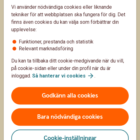
19 nov. 2025
Vi använder nödvändiga cookies eller liknande
begränsade resurser. Det ger också en bra grund till
tekniker för att webbplatsen ska fungera för dig. Det
att kunna sköta sin ekonomi som vuxen. Här får du
Barnfamilj
finns även cookies du kan välja som förbättrar din
tips som bäddar för en bra start.
upplevelse:
Funktioner, prestanda och statistik
Relevant marknadsföring
Du kan ta tillbaka ditt cookie-medgivande när du vill,
på cookie-sidan eller under din profil när du är
inloggad.
Så hanterar vi
cookies
.
Godkänn alla cookies
Skaffa dig bankkoll inför resan!
Ska du ut och resa? Då kan det vara skönt att ha koll
Bara nödvändiga cookies
på vad som gäller om du skulle behöva få bankhjälp
medan du är borta.
12 nov. 2025
Cookie-inställningar