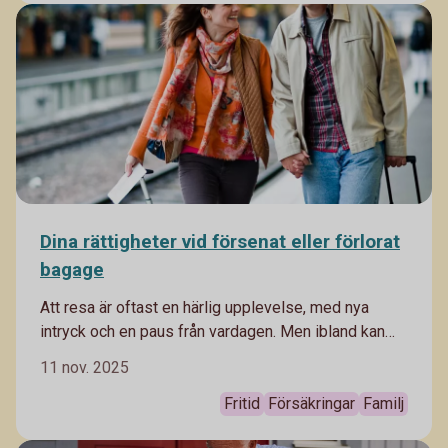
Dina rättigheter vid försenat eller förlorat
bagage
Att resa är oftast en härlig upplevelse, med nya
intryck och en paus från vardagen. Men ibland kan
man ha otur med försenade flyg och bagage som
11 nov. 2025
inte åker samma väg som man själv. I bästa fall löser
det sig snabbt – men ibland kan det påverka hela
Fritid
Försäkringar
Familj
resan. Då är det bra att veta vilka rättigheter du har