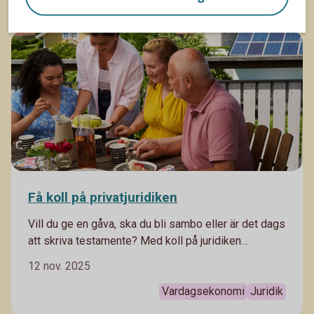
Fritid
Vardagsekonomi
Få koll på privatjuridiken
Vill du ge en gåva, ska du bli sambo eller är det dags
att skriva testamente? Med koll på juridiken
förebygger du framtida problem. Här är några
12 nov. 2025
privatjuridiska områdena som är viktiga att känna till.
Vardagsekonomi
Juridik