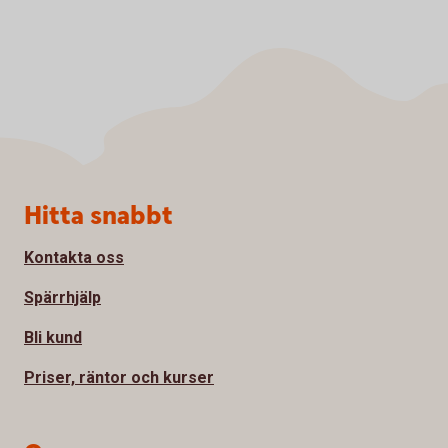
Sidfot
Hitta snabbt
Kontakta oss
Spärrhjälp
Bli kund
Priser, räntor och kurser