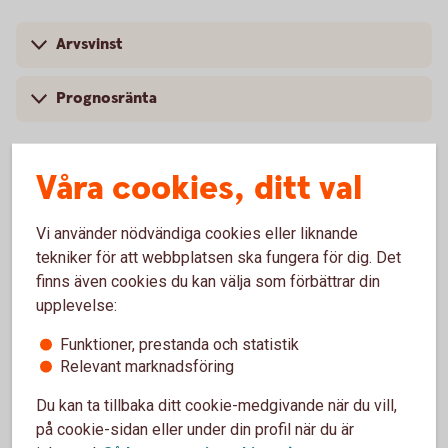
Arvsvinst
Prognosränta
Våra cookies, ditt val
Arvsvinsttilldelning före och efter
Vi använder nödvändiga cookies eller liknande
2023-10-01
tekniker för att webbplatsen ska fungera för dig. Det
finns även cookies du kan välja som förbättrar din
Arvsvinsttilldelning före 2023-10-01
upplevelse:
Tabellen nedan visar storlek på årlig arvsvinst per 1 000
Funktioner, prestanda och statistik
SEK i pensionskapital för respektive ålder till och med
Relevant marknadsföring
2023-09-30 för försäkringar som saknar
Du kan ta tillbaka ditt cookie-medgivande när du vill,
återbetalningsskydd.
på cookie-sidan eller under din profil när du är