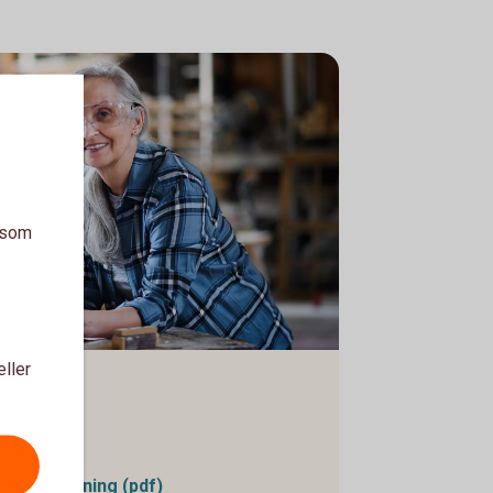
a som
eller
ng (pdf)
onsutbetalning (pdf)