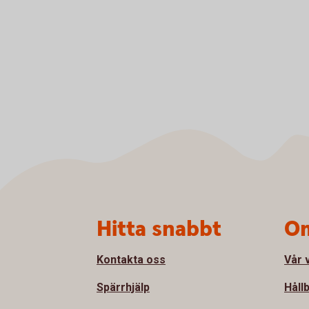
Sidfot
Hitta snabbt
Om
Kontakta oss
Vår 
Spärrhjälp
Håll