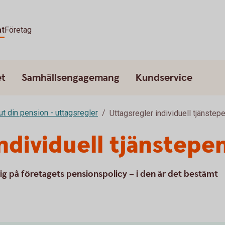
at
Företag
et
Samhällsengagemang
Kundservice
ut din pension - uttagsregler
Uttagsregler individuell tjänstep
ndividuell tjänstepe
sig på företagets pensionspolicy – i den är det bestämt