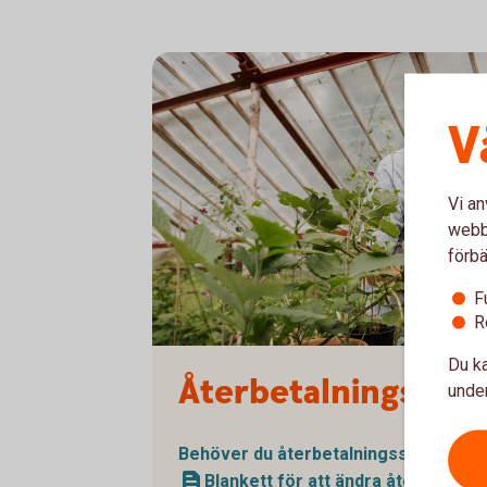
V
Vi an
webbp
förbä
F
R
Senior and child working in the greenhouse
Du ka
Återbetalningssky
under
Behöver du
återbetalningsskydd?
Blankett för att ändra återbetalni