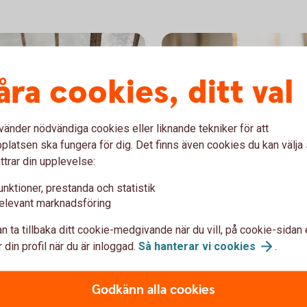
åra cookies, ditt val
vänder nödvändiga cookies eller liknande tekniker för att
latsen ska fungera för dig. Det finns även cookies du kan välj
ttrar din upplevelse:
unktioner, prestanda och statistik
elevant marknadsföring
1338652109
n ta tillbaka ditt cookie-medgivande när du vill, på cookie-sidan 
dd
Ansök
 din profil när du är inloggad.
Så hanterar vi
cookies
.
Blankett för utbetalni
Godkänn alla cookies
Blankett Paus i pensi
ngsskydd (pdf)