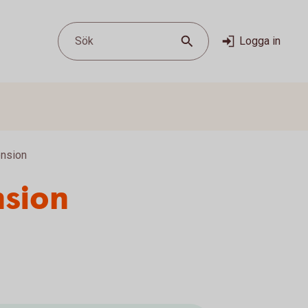
Sök
Logga in
ension
nsion