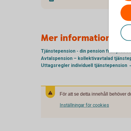
Mer information
Tjänstepension - din pension från
jobbet
Avtalspension – kollektivavtalad
tjänste
Uttagsregler individuell
tjänstepension
För att se detta innehåll behöver d
Inställningar för cookies