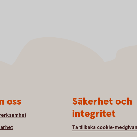
 oss
Säkerhet och
integritet
verksamhet
barhet
Ta tillbaka cookie-medgiva