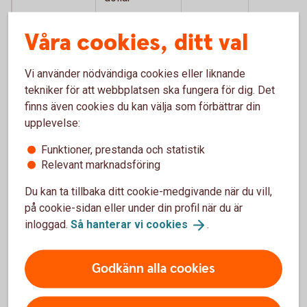
Storbritannien
Brittiskt pund
GBP
12,6845
Våra cookies, ditt val
Sydafrika
Sydafrikansk
ZAR
0,5784
Vi använder nödvändiga cookies eller liknande
rand
tekniker för att webbplatsen ska fungera för dig. Det
Thailand
Thailänsk bath
THB
0,2835
finns även cookies du kan välja som förbättrar din
upplevelse:
Tjeckien
Tjeckisk krona
CZK
0,4476
Funktioner, prestanda och statistik
Relevant marknadsföring
Ungern
Ungersk forint
HUF
0,0297
Du kan ta tillbaka ditt cookie-medgivande när du vill,
USA
Amerikansk
USD
9,4043
på cookie-sidan eller under din profil när du är
dollar
inloggad.
Så hanterar vi
cookies
.
Godkänn alla cookies
För att se detta innehåll behöver du först
godkänna cookies för Funktioner, prestanda