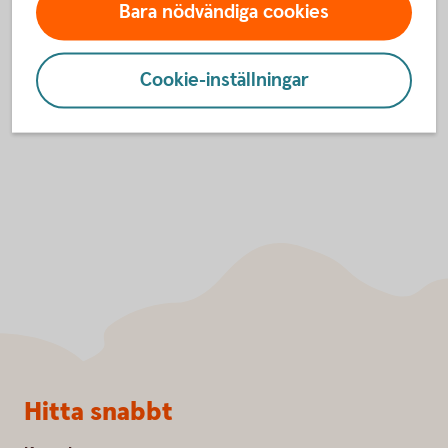
Bara nödvändiga cookies
och statistik.
Inställningar för cookies
Cookie-inställningar
Sidfot
Hitta snabbt