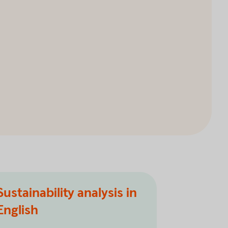
Sustainability analysis in
English