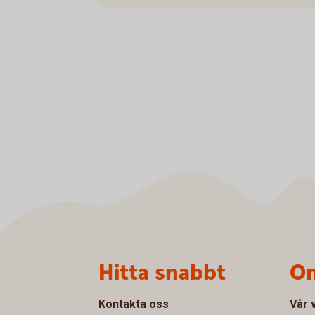
Sidfot
Hitta snabbt
Om
Kontakta oss
Vår 