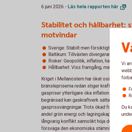
6 juni 2026 -
Läs hela rapporten
här
Stabilitet och hållbarhet:
motvindar
V
Sverige: Stabilt men försiktigt
Baltikum: Tillväxten divergerar i takt med 
Risker: Geopolitik, inflation, handel, konk
Vi an
Hållbarhet: Viss framgång, men utmaning
webbp
förbä
Kriget i Mellanöstern har ökat osäkerheten o
bränslepriserna redan stiger kraftigt i hela 
F
gaspriser ytterligare öka inflationstrycket. 
R
begränsad kan gaskraftverk sätta elpriserna,
Du ka
gasprissvängningar. Trots ökad förnybar pro
under
andel grön energi och lagringskapacitet dem
långvarig konflikt sannolikt höja de svenska 
försvaga den ekonomiska stämningen