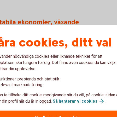
 stabila ekonomier, växande
åra cookies, ditt val
att inflationstrycket ökar
urrenskraft
vänder nödvändiga cookies eller liknande tekniker för att
ar kvarstår
latsen ska fungera för dig. Det finns även cookies du kan välj
ttrar din upplevelse:
ch utlöst en energiprischock, där
Europa. Om de fortsätter kan högre olje- och
unktioner, prestanda och statistik
När förnybar produktion är låg och importen
elevant marknadsföring
 vilket gör Baltikum mer känsligt för
n ta tillbaka ditt cookie-medgivande när du vill, på cookie-sidan 
duktion gör de baltiska ländernas mindre
 din profil när du är inloggad.
Så hanterar vi
cookies
.
 mer utsatta än Sverige. Ändå skulle en
energipriserna, driva inflationen högre och