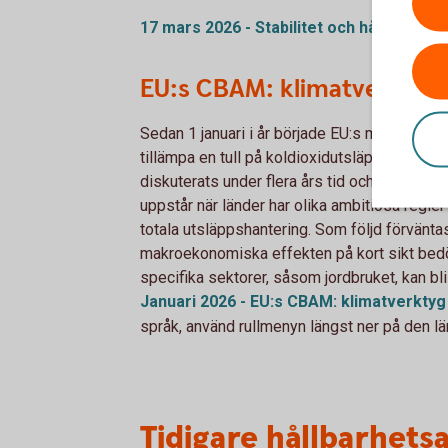
17 mars 2026 - Stabilitet och hållbarhet
EU:s CBAM: klimatverktyg
Sedan 1 januari i år började EU:s mekanism 
tillämpa en tull på koldioxidutsläpp kopplad
diskuterats under flera års tid och är banbry
uppstår när länder har olika ambitiösa regle
totala utsläppshantering. Som följd förvänt
makroekonomiska effekten på kort sikt bed
specifika sektorer, såsom jordbruket, kan bli
Januari 2026 - EU:s CBAM: klimatverkty
språk, använd rullmenyn längst ner på den l
Tidigare hållbarhets