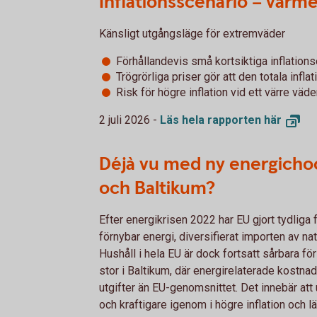
Inflationsscenario – värme
Känsligt utgångsläge för extremväder
Förhållandevis små kortsiktiga inflationse
Trögrörliga priser gör att den totala infla
Risk för högre inflation vid ett värre väd
2 juli 2026 -
Läs hela rapporten
här
Déjà vu med ny energicho
och Baltikum?
Efter energikrisen 2022 har EU gjort tydlig
förnybar energi, diversifierat importen av n
Hushåll i hela EU är dock fortsatt sårbara fö
stor i Baltikum, där energirelaterade kostna
utgifter än EU-genomsnittet. Det innebär att
och kraftigare igenom i högre inflation och l