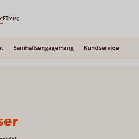
at
Företag
et
Samhällsengagemang
Kundservice
ser