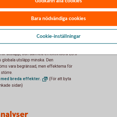
Godkänn alla cookies
: stabila ekonomier, växande
motvindar
Bara nödvändiga cookies
 med breda effekter
för ”koldioxidjustering vid gränsen” (CBAM)
Cookie-inställningar
e till specifika importerade varor. CBAM har
tande med sitt syfte att täppa till kryphål som
r för utsläpp, och därmed effektivisera EU:s
as globala utsläpp minska. Den
öms vara begränsad, men effekterna för
 större.
g med breda
effekter.
(För att byta
änkade sidan)
analyser