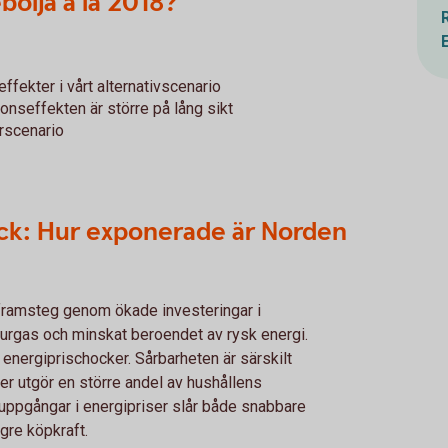
bölja á la 2018?
ffekter i vårt alternativscenario
tionseffekten är större på lång sikt
erscenario
ck: Hur exponerade är Norden
a framsteg genom ökade investeringar i
aturgas och minskat beroendet av rysk energi.
r energiprischocker. Sårbarheten är särskilt
der utgör en större andel av hushållens
 uppgångar i energipriser slår både snabbare
ägre köpkraft.