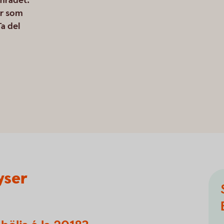
området.
er som
a del
yser