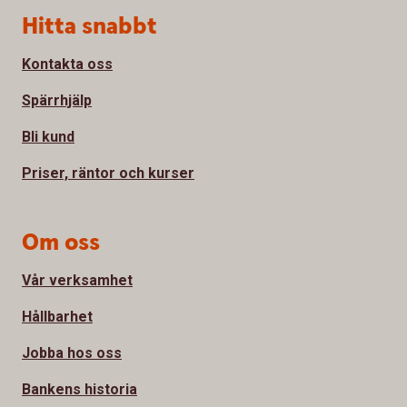
Sidfot
Hitta snabbt
Kontakta oss
Spärrhjälp
Bli kund
Priser, räntor och kurser
Om oss
Vår verksamhet
Hållbarhet
Jobba hos oss
Bankens historia