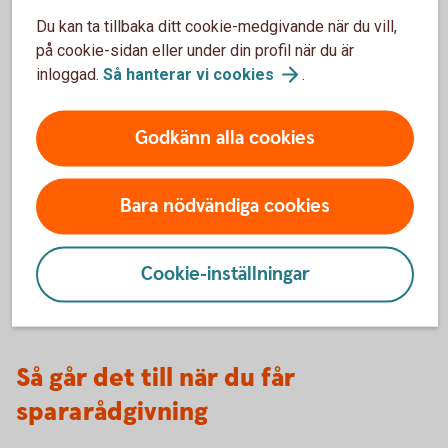
Du kan ta tillbaka ditt cookie-medgivande när du vill,
Hur arbetar vårt fondbolag
på cookie-sidan eller under din profil när du är
inloggad.
Så hanterar vi
cookies
.
Swedbank Robur med de här
frågorna?
Godkänn alla cookies
Swedbank Robur jobbar med hållbarhet på ett
ansvarsfullt och medvetet sätt.
Bara nödvändiga cookies
Så jobbar Swedbank Robur enligt EU:s regelverk
SFDR
Cookie-inställningar
Så går det till när du får
spararådgivning