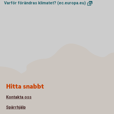
Varför förändras klimatet?
(ec.europa.eu)
Sidfot
Hitta snabbt
Kontakta oss
Spärrhjälp