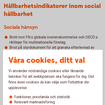
Hållbarhetsindikatorer inom social
hållbarhet
Sociala hänsyn
Brott mot FN:s globala överenskommelse och OECD:s
riktlinjer för multinationella företag
Brist på styrdokument för att granska efterlevnad av
bland annat mänskliga rättigheter
Våra cookies, ditt val
Exponering mot kontroversiella vapen
Vi använder nödvändiga cookies eller liknande
Arbetstagarens rättigheter
tekniker för att webbplatsen ska fungera för dig. Det
finns även cookies du kan välja som förbättrar din
Ojusterade löneklyftor mellan könen
upplevelse:
Jämnare könsfördelning i styrelserna
Funktioner, prestanda och statistik
Relevant marknadsföring