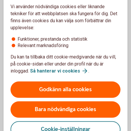
värdepappersbelåning
Vi använder nödvändiga cookies eller liknande
tekniker för att webbplatsen ska fungera för dig. Det
Från och med 2025 gäller att privatpersoner endast får dra
finns även cookies du kan välja som förbättrar din
av ränteutgifter på lån som lämnas mot särskilda former av
upplevelse:
säkerhet och det har varit upp till Skatteverket att tolka när
Funktioner, prestanda och statistik
räntan är avdragsgill. När det gäller ränteavdrag vid
Relevant marknadsföring
värdepappersbelåning görs en viktig åtskillnad mellan
belåning av ISK och KF.
Du kan ta tillbaka ditt cookie-medgivande när du vill,
på cookie-sidan eller under din profil när du är
Räntan på aktielån är fullt avdragsgill på ett ISK och kan
inloggad.
Så hanterar vi
cookies
.
kvittas mot schablonintäkten, medan ränteavdraget på
kapitalförsäkring togs bort helt från 2026. Skatteverket
motiverar detta med att värdepapperen i en
Godkänn alla cookies
kapitalförsäkring formellt ägs av försäkringsbolaget och
därför inte kan ställas som säkerhet på det sätt som krävs
för ränteavdrag. För dig som använder
Bara nödvändiga cookies
värdepappersbelåning är alltså ISK mer fördelaktigt än KF
för att få avdrag för räntekostnader kopplat till
Cookie-inställningar
värdepapperskrediten.