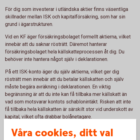
För dig som investerar i utländska aktier finns väsentliga
skillnader mellan ISK och kapitalförsäkring, som har sin
grund i ägarstrukturen.
Vid en KF äger försäkringsbolaget formellt aktierna, vilket
innebär att du saknar rösträtt. Däremot hanterar
försäkringsbolaget hela källskatteprocessen åt dig. Du
behöver inte hantera något själv i deklarationen.
På ett ISK-konto äger du själv aktierna, vilket ger dig
rösträtt men innebär att du betalar källskatten och själv
måste begära avräkning i deklarationen. En viktig
begränsning är att du inte kan få tillbaka mer källskatt än
vad som motsvarar kontots schablonintäkt. Risken att inte
få tillbaka hela källskatten är särskilt stor vid underskott av
kapital, vilket ofta drabbar bolånetagare.
Våra cookies, ditt val
Ränteavdrag vid