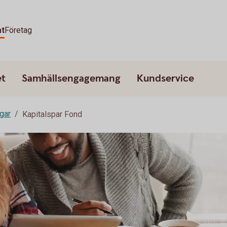
at
Företag
et
Samhällsengagemang
Kundservice
ngar
Kapitalspar Fond