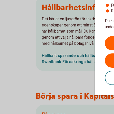
Hållbarhetsinforma
F
R
Det här är en ljusgrön försäkringsprodukt
Du ka
egenskaper genom att minst 80 % av fon
under
har hållbarhet som mål. Du kan själv påve
genom att välja hållbara fonder. Läs me
med hållbarhet på bolagsnivå samt i sina
Hållbart sparande och hållbara fonde
Swedbank Försäkrings hållbarhetsar
Börja spara i Kapital