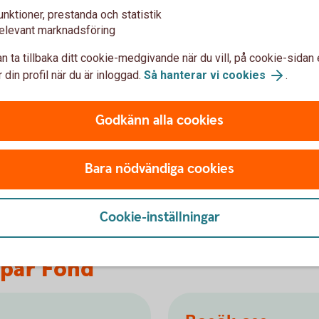
tion
unktioner, prestanda och statistik
elevant marknadsföring
 som främjar miljörelaterade eller sociala
n ta tillbaka ditt cookie-medgivande när du vill, på cookie-sidan 
derna beaktar någon av dessa egenskaper eller
 din profil när du är inloggad.
Så hanterar vi cookies
.
rka graden av hållbarhet i dina investeringar
r om det och hur Swedbank Försäkring arbetar
Godkänn alla cookies
 kapital- och pensionsförsäkringar nedan.
r
Bara nödvändiga cookies
bete
Cookie-inställningar
spar Fond