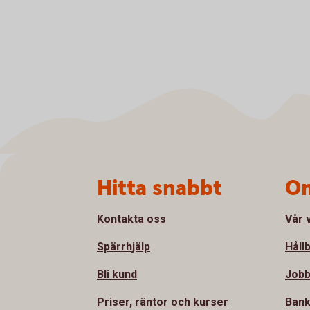
Sidfot
Hitta snabbt
Om
Kontakta oss
Vår 
Spärrhjälp
Håll
Bli kund
Jobb
Priser, räntor och kurser
Bank