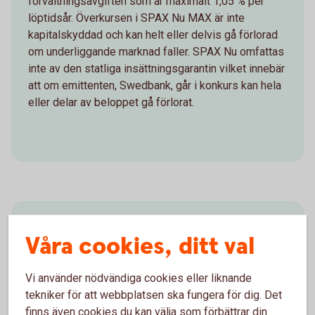
förvaltningsavgiften som är maximalt 1,05 % per
löptidsår. Överkursen i SPAX Nu MAX är inte
kapitalskyddad och kan helt eller delvis gå förlorad
om underliggande marknad faller. SPAX Nu omfattas
inte av den statliga insättningsgarantin vilket innebär
att om emittenten, Swedbank, går i konkurs kan hela
eller delar av beloppet gå förlorat.
Vad påverkar avkastningen?
Våra cookies, ditt val
Avkastningen på en SPAX Nu beror bland annat på
värdeutvecklingen på den underliggande marknad
Vi använder nödvändiga cookies eller liknande
produkten är kopplad till (till exempel aktier,
tekniker för att webbplatsen ska fungera för dig. Det
aktieindex eller råvaror) samt deltagandegraden.
finns även cookies du kan välja som förbättrar din