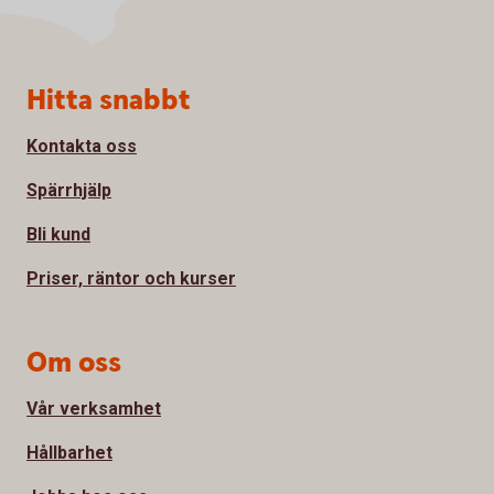
Sidfot
Hitta snabbt
Kontakta oss
Spärrhjälp
Bli kund
Priser, räntor och kurser
Om oss
Vår verksamhet
Hållbarhet