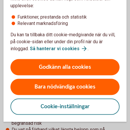
Stiger underliggande marknad tar du del av
upplevelse:
uppgången, hur stor del framgår av
Funktioner, prestanda och statistik
deltagandegraden som finns beskrivet i
Relevant marknadsföring
produktbladet för varje produkt. Deltagandegraden är
högre för MAX-alternativet jämfört med BAS-
Du kan ta tillbaka ditt cookie-medgivande när du vill,
alternativet.
på cookie-sidan eller under din profil när du är
inloggad.
Så hanterar vi
cookies
.
Godkänn alla cookies
Bara nödvändiga cookies
För- och nackdelar med SPAX Nu
Fördelar
Cookie-inställningar
Möjlighet att följa utvecklingen för en tillgång till en
begränsad risk
Du vet på förhand vilket lägsta belopp som på