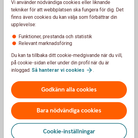
Vi använder nödvändiga cookies eller liknande
Frågor?
tekniker för att webbplatsen ska fungera för dig. Det
finns även cookies du kan välja som förbättrar din
upplevelse:
Funktioner, prestanda och statistik
Relevant marknadsföring
Kontakta oss
Du kan ta tillbaka ditt cookie-medgivande när du vill,
på cookie-sidan eller under din profil när du är
Om du har frågor om sparande eller placeringar - ring
inloggad.
Så hanterar vi
cookies
.
oss eller besök ett bankkontor så hjälper vi dig.
Ring oss i Bjärnum 0451-77 56 60 för
Godkänn alla cookies
rådgivning
Bara nödvändiga cookies
Cookie-inställningar