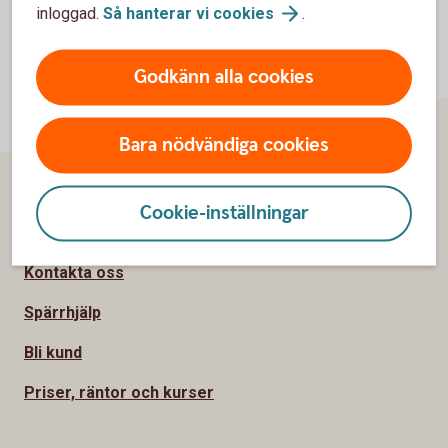
inloggad.
Så hanterar vi
cookies
.
Godkänn alla cookies
Bara nödvändiga cookies
Cookie-inställningar
Sidfot
Hitta snabbt
Kontakta oss
Spärrhjälp
Bli kund
Priser, räntor och kurser