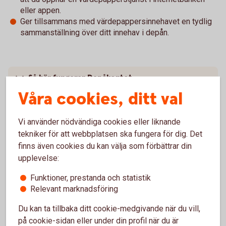
eller appen.
Ger tillsammans med värdepappersinnehavet en tydlig
sammanställning över ditt innehav i depån.
Så här fungerar Depåkontot
Våra cookies, ditt val
Villkor och övrig information
Vi använder nödvändiga cookies eller liknande
Kontot omfattas av den statliga
tekniker för att webbplatsen ska fungera för dig. Det
insättningsgarantin
finns även cookies du kan välja som förbättrar din
upplevelse:
Funktioner, prestanda och statistik
Relevant marknadsföring
Du kan ta tillbaka ditt cookie-medgivande när du vill,
på cookie-sidan eller under din profil när du är