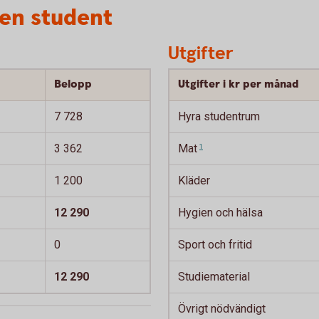
 en student
Utgifter
Belopp
Utgifter i kr per månad
7 728
Hyra studentrum
3 362
Mat
1
1 200
Kläder
12 290
Hygien och hälsa
0
Sport och fritid
12 290
Studiematerial
Övrigt nödvändigt