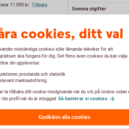
rar 11 090 kr.
Tillbaka
Summa utgifter
rar 11 090 kr.
Tillbaka
åra cookies, ditt val
Lagar all mat hemma. Äter 
1
så ökar utgiften med 1 000
vänder nödvändiga cookies eller liknande tekniker för att
latsen ska fungera för dig. Det finns även cookies du kan välj
ttrar din upplevelse:
unktioner, prestanda och statistik
elevant marknadsföring
n ta tillbaka ditt cookie-medgivande när du vill, på cookie-sidan 
 din profil när du är inloggad.
Så hanterar vi
cookies
.
tadsbidrag. Bor i studentrum.
Godkänn alla cookies