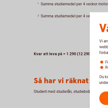
Summa studiemedel per 4 veckor motsva
1
Summa studiemedel per 4 veckor motsva
2
V
Vi an
webbp
förbä
Kvar att leva på = 1 290 (12 290-11 000)
F
R
Du ka
Så har vi räknat
under
Student med studielån, studiebidrag och bos