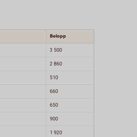
Belopp
3 500
2 860
510
660
650
900
1 920