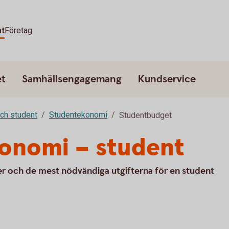
at
Företag
et
Samhällsengagemang
Kundservice
ch student
Studentekonomi
Studentbudget
konomi – student
er och de mest nödvändiga utgifterna för en student