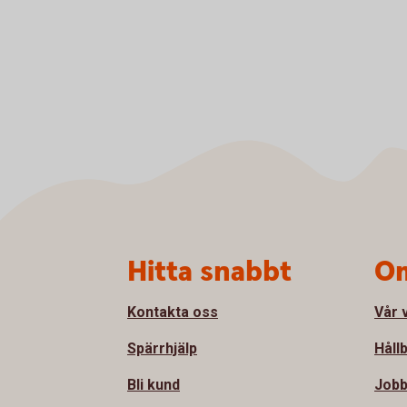
Sidfot
Hitta snabbt
Om
Kontakta oss
Vår 
Spärrhjälp
Håll
Bli kund
Jobb