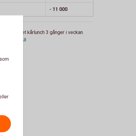
- 11 000
man i stället kårlunch 3 gånger i veckan
 kr.
Tillbaka
a som
eller