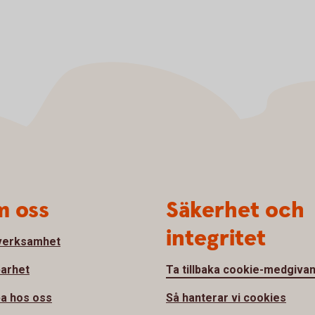
 oss
Säkerhet och
integritet
verksamhet
barhet
Ta tillbaka cookie-medgiva
a hos oss
Så hanterar vi cookies