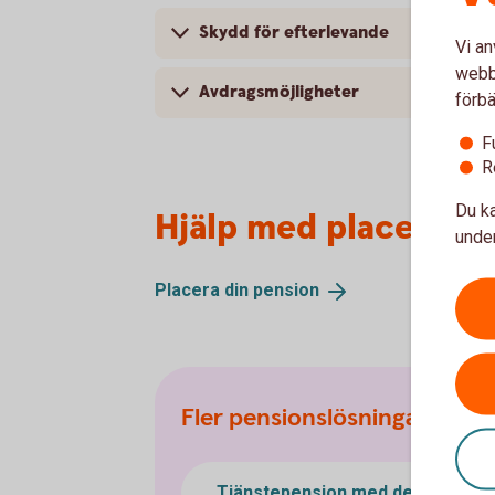
Skydd för efterlevande
Vi an
webbp
Avdragsmöjligheter
förbä
F
R
Du ka
Hjälp med placering
under
Placera din
pension
Fler pensionslösningar
Tjänstepension med depå