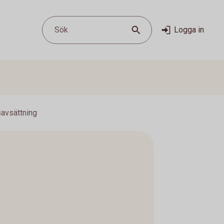
Sök
Logga in
savsättning