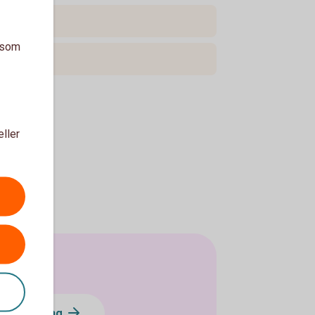
a som
eller
 löneväxling