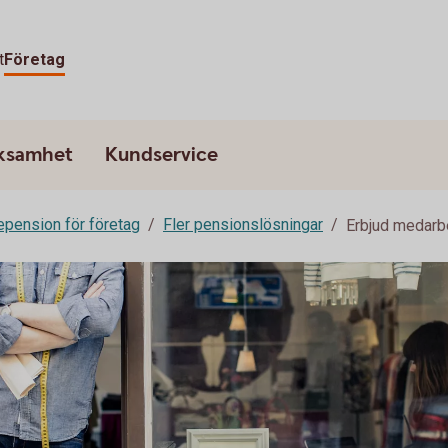
t
Företag
rksamhet
Kundservice
epension för företag
Fler pensionslösningar
Erbjud medarb