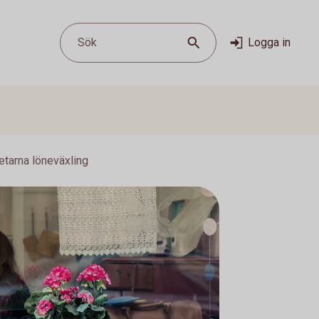
Sök
Logga in
etarna löneväxling