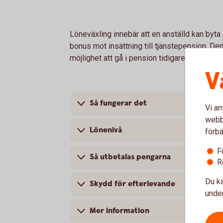
Löneväxling innebär att en anställd kan byta e
bonus mot insättning till tjänstepension. Den
möjlighet att gå i pension tidigare.
V
Så fungerar det
Vi an
webbp
Lönenivå
förbä
F
Så utbetalas pengarna
R
Du ka
Skydd för efterlevande
under
Mer information