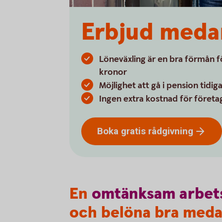
Erbjud medar
Löneväxling är en bra förmån 
kronor
Möjlighet att gå i pension tidig
Ingen extra kostnad för företa
Boka gratis
rådgivning
En
omtänksam
arbet
och belöna bra meda