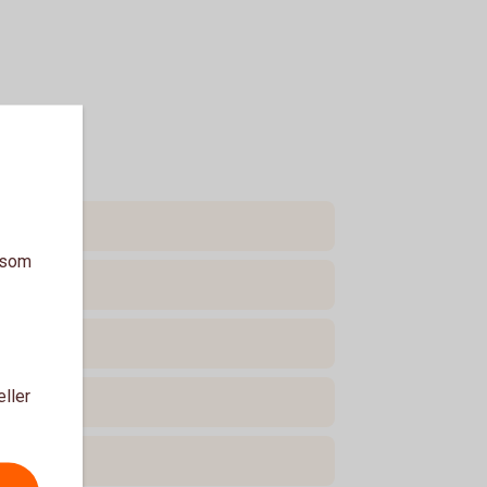
a som
eller