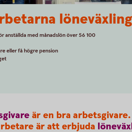
betarna löneväxlin
för anställda med månadslön över 56 100
are eller få högre pension
get
sgivare
är en bra arbetsgivare. 
rbetare är att erbjuda
löneväx