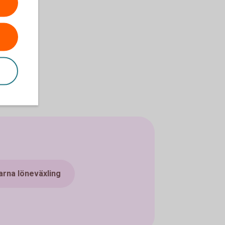
on
n
arna löneväxling