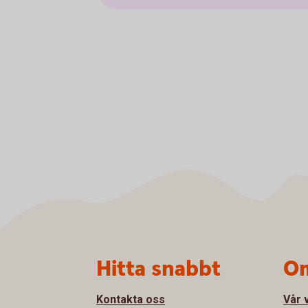
Sidfot
Hitta snabbt
Om
Kontakta oss
Vår 