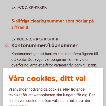
Ex: 7
CCC
, KK-KKKKK
5-siffriga clearingnummer som börjar på
siffran 8
Ex: 8
CCC-C
, K KKK KKK K-K
Kontonummer/Löpnummer
Kontonumret gör att banken kan identifiera ägaren till
ett konto. Det avgör var pengarna hamnar vid en
överföring. Antalet siffror varierar från bank till bank.
Kontonumret kommer efter clearingnumret.
Våra cookies, ditt val
Ex:
7
CCC,
KK-KKKKK
Ex: 8CCC-C,
K KKK KKK K-K
Vi använder nödvändiga cookies eller liknande
tekniker för att webbplatsen ska fungera för dig. Det
finns även cookies du kan välja som förbättrar din