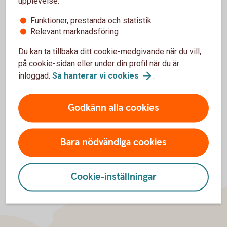
upplevelse:
Mer information
Funktioner, prestanda och statistik
Relevant marknadsföring
Clearingnummer och
kontonummer
Du kan ta tillbaka ditt cookie-medgivande när du vill,
Bankkontonummer som börjar på siffran 7 - så skrivs
på cookie-sidan eller under din profil när du är
de
inloggad.
Så hanterar vi
cookies
.
Bankkontonummer som börjar på siffran 8 - så skrivs
de
Godkänn alla cookies
Bara nödvändiga cookies
Cookie-inställningar