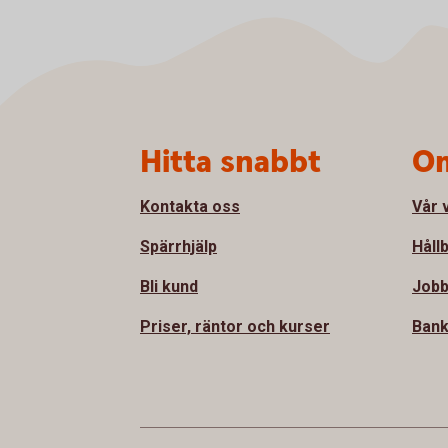
Sidfot
Hitta snabbt
Om
Kontakta oss
Vår 
Spärrhjälp
Håll
Bli kund
Jobb
Priser, räntor och kurser
Bank