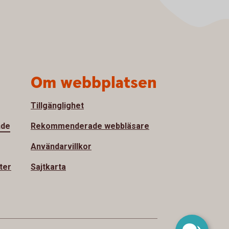
Om webbplatsen
Tillgänglighet
nde
Rekommenderade webbläsare
Användarvillkor
ter
Sajtkarta