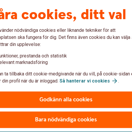
åra cookies, ditt val
m Sverige
0 kr
vänder nödvändiga cookies eller liknande tekniker för att
latsen ska fungera för dig. Det finns även cookies du kan välj
mat inom EU
0 kr
ttrar din upplevelse:
unktioner, prestanda och statistik
elevant marknadsföring
nför EU
25 kr
n ta tillbaka ditt cookie-medgivande när du vill, på cookie-sidan 
 din profil när du är inloggad.
Så hanterar vi
cookies
.
gskontor där uttag med kort är möjligt)
25 kr
Godkänn alla cookies
ttag i utländsk valuta.)
1,65 %
Bara nödvändiga cookies