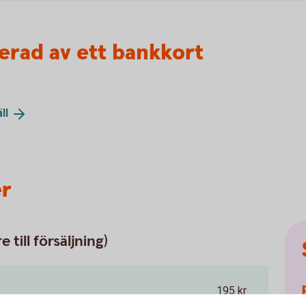
sserad av ett bankkort
ll
er
 till försäljning)
195 kr