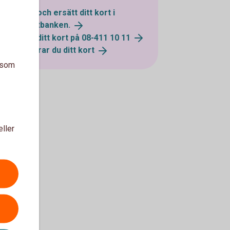
Spärra och ersätt ditt kort i
internetbanken.
Spärra ditt kort på 08-411 10
11
Så spärrar du ditt
kort
a som
eller