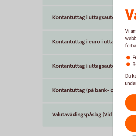
V
Kontantuttag i uttagsautomat ino
Vi an
webbp
Kontantuttag i euro i uttagsauto
förbä
F
R
Kontantuttag i uttagsautomat uta
Du ka
under
Kontantuttag (på bank- och växlin
Valutaväxlingspåslag (Vid köp och u