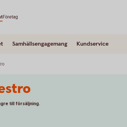
at
Företag
et
Samhällsengagemang
Kundservice
tro
estro
re till försäljning.