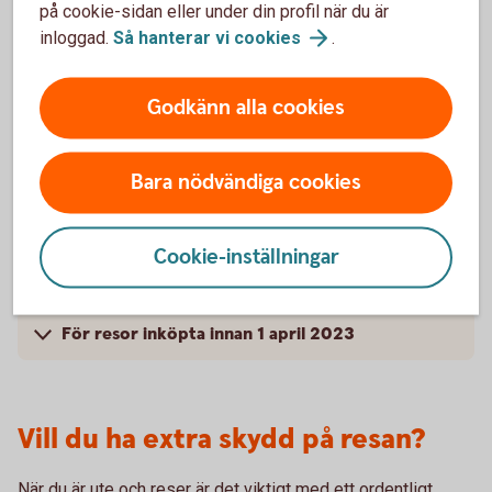
på cookie-sidan eller under din profil när du är
inloggad.
Så hanterar vi
cookies
.
Kompletterande kortförsäkring – Bankkort
Mastercard
Godkänn alla cookies
För vem gäller försäkringen? – Bankkort
Mastercard
Bara nödvändiga cookies
Villkor – Bankkort Mastercard
Cookie-inställningar
Skadeanmälan och kontaktvägar
För resor inköpta innan 1 april 2023
Vill du ha extra skydd på resan?
När du är ute och reser är det viktigt med ett ordentligt