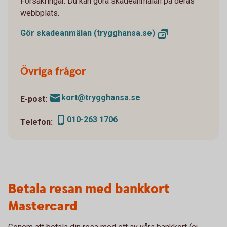
Försäkringar. Du kan göra skadeanmälan på deras
webbplats.
Gör skadeanmälan
(trygghansa.se)
Övriga frågor
kort@trygghansa.se
E-post:
010-263 1706
Telefon:
Betala resan med bankkort
Mastercard