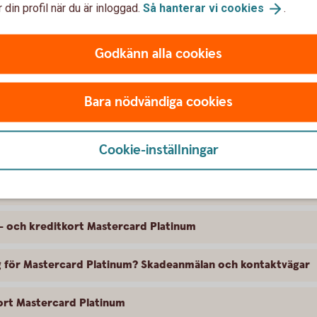
 din profil när du är inloggad.
Så hanterar vi
cookies
.
ng. Trygg-Hansa är försäkringsgivare och
eträdare.
Godkänn alla cookies
m – beställ och läs
mer
Bara nödvändiga cookies
Cookie-inställningar
tal- och kreditkort Mastercard Platinum
l- och kreditkort Mastercard Platinum
ing för Mastercard Platinum? Skadeanmälan och kontaktvägar
kort Mastercard Platinum