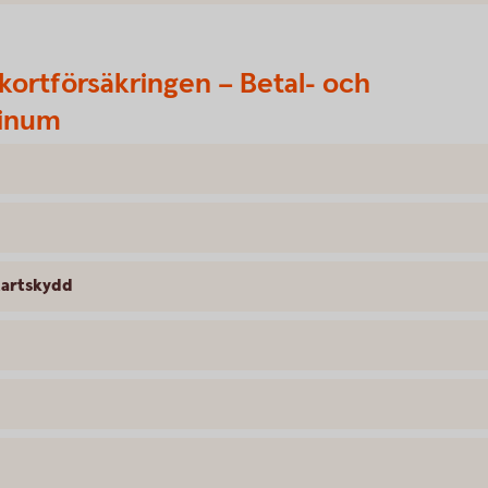
kortförsäkringen – Betal- och
tinum
tartskydd