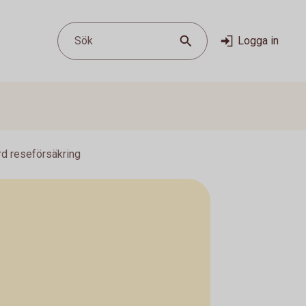
Sök
Logga in
rd reseförsäkring