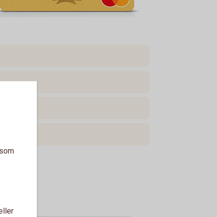
a som
eller