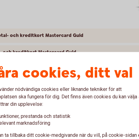
tal- och kreditkort Mastercard Guld
l- och kreditkort Mastercard Guld
åra cookies, ditt val
ag ersättning för Mastercard Guld? Skadeanmälan och kontaktvägar
kort Mastercard Guld
vänder nödvändiga cookies eller liknande tekniker för att
latsen ska fungera för dig. Det finns även cookies du kan välj
ttrar din upplevelse:
unktioner, prestanda och statistik
t Mastercard Platinum
elevant marknadsföring
n ta tillbaka ditt cookie-medgivande när du vill, på cookie-sidan 
esa med betal- och kreditkort Mastercard