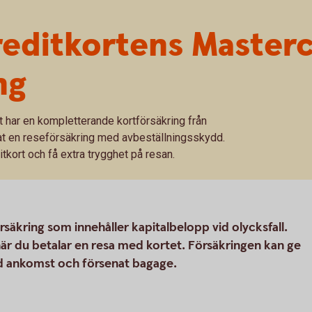
reditkortens Master
ng
t har en kompletterande kortförsäkring från
at en reseförsäkring med avbeställningsskydd.
tkort och få extra trygghet på resan.
säkring som innehåller kapitalbelopp vid olycksfall.
r du betalar en resa med kortet. Försäkringen kan ge
ad ankomst och försenat bagage.