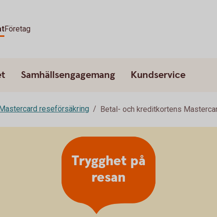
at
Företag
et
Samhällsengagemang
Kundservice
Mastercard reseförsäkring
Betal- och kreditkortens Masterca
Trygghet på
resan