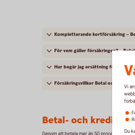
Kompletterande kortförsäkring – Be
För vem gäller försäkringen? – Beta
V
Hur begär j
Försäkringsvillkor Betal och kredit
Vi an
webbp
förbä
F
Betal- och kreditkor
R
Du ka
Genom att betala mer än 50 procent av din r