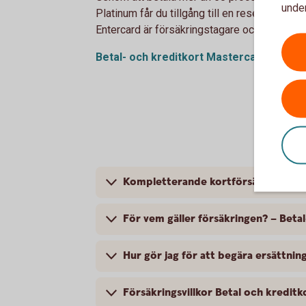
under
Platinum får du tillgång till en reseförsäkri
Entercard är försäkringstagare och gruppför
Betal- och kreditkort Mastercard Platinu
Kompletterande kortförsäkring – Be
För vem gäller försäkringen? – Beta
Hur gör jag för att begära ersättn
Försäkringsvillkor Betal och kredit