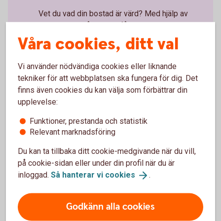
Vet du vad din bostad är värd? Med hjälp av
Fastighetsbyrån kan du få bostaden värderad.
Våra cookies, ditt val
Fastighetsbyrån
Appen och internetbanken
Vi använder nödvändiga cookies eller liknande
Sköt dina bankärenden - när och var du vill
tekniker för att webbplatsen ska fungera för dig. Det
finns även cookies du kan välja som förbättrar din
Betala räkningar, gör överföringar, skicka
upplevelse:
pengar, se över dina placeringar.
Funktioner, prestanda och statistik
Digitala
tjänster
Relevant marknadsföring
Du kan ta tillbaka ditt cookie-medgivande när du vill,
på cookie-sidan eller under din profil när du är
inloggad.
Så hanterar vi
cookies
.
Se vilka erbjudanden vi har som kan underlätta för dig och
din boendeekonomi.
Godkänn alla cookies