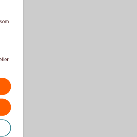
a som
eller