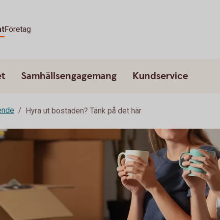
at
Företag
et
Samhällsengagemang
Kundservice
ende
Hyra ut bostaden? Tänk på det här