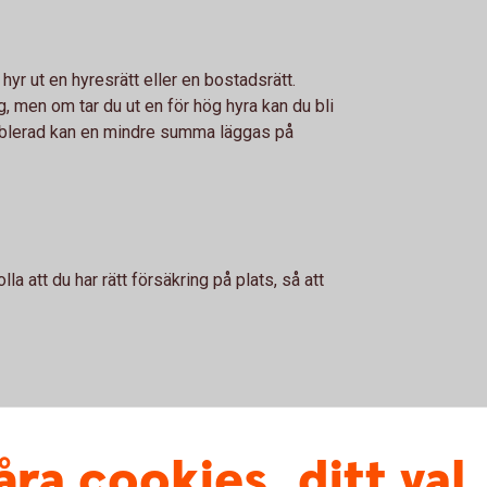
yr ut en hyresrätt eller en bostadsrätt.
g, men om tar du ut en för hög hyra kan du bli
öblerad kan en mindre summa läggas på
lla att du har rätt försäkring på plats, så att
hus eller bostadsrätt, får du göra ett
ch år från inkomster du får in från att hyra
åra cookies, ditt val
 får du dessutom göra avdrag med 20 procent av