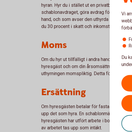
hyran. Hyr du i stället ut en privatbostadsrät
schablonavdraget, göra avdrag för avgift elle
Vi an
hand, och som avser den uthyrda delen. För
webbp
du 30 procent i skatt och inkomsten redovis
förbä
F
Moms
R
Du ka
Om du hyr ut tillfälligt i andra hand till olika
under
hyresgäst och om din årsomsättning är högre
uthyrningen momspliktig. Detta för att verk
Ersättning
Om hyresgästen betalar för fasta utgifter den
upp det som hyra. En schablonmässig ersät
hyresgästen har utfört arbete i bostaden, so
av arbetet tas upp som intäkt.