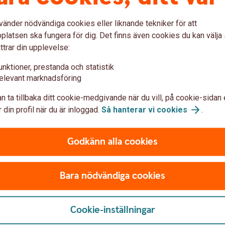
t eller hyreslägenhet kan du, utöver
r hyra du har under tiden du hyr ut i andra
vänder nödvändiga cookies eller liknande tekniker för att
 inkomster som överstiger avdragen betalar
latsen ska fungera för dig. Det finns även cookies du kan välj
as som inkomst av kapital.
ttrar din upplevelse:
unktioner, prestanda och statistik
elevant marknadsföring
n ta tillbaka ditt cookie-medgivande när du vill, på cookie-sidan 
 hyresgäster högst tre månader i följd till varje
 din profil när du är inloggad.
Så hanterar vi
cookies
.
 än 120 000 kronor för kalenderåret blir
samheten då liknar hotellverksamhet.
Godkänn alla cookies
Bara nödvändiga cookies
ne har, som till exempel el, ska du inte ta
tning ska däremot tas upp som hyra. Och om
m att tapetsera eller laga något, ska värdet
Cookie-inställningar