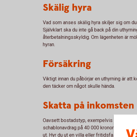
Skälig hyra
Vad som anses skälig hyra skiljer sig om du h
Självklart ska du inte gå back på din uthyrnin
återbetalningsskyldig. Om lägenheten är m
hyran.
Försäkring
Viktigt innan du påbörjar en uthyrning är att ko
den täcker om något skulle hända.
Skatta på inkomsten
Oavsett bostadstyp, exempelvis villa, fritids
schablonavdrag på 40 000 kronor per bostad o
V
ut. Hyr du ut en villa eller fritidsfastighet