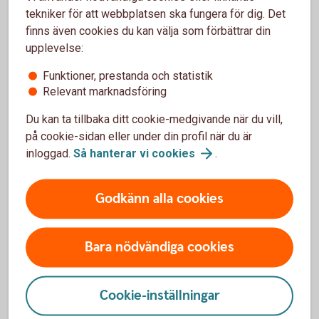
tidsbegränsad period, till exempel fem eller tio år kommer
tekniker för att webbplatsen ska fungera för dig. Det
månadsbeloppet bli högre än om du väljer livsvarigt uttag.
finns även cookies du kan välja som förbättrar din
Men när de åren har gått är tjänstepensionen slut. Väljer du
upplevelse:
livsvarigt uttag blir månadsutbetalningen lägre men du får
Funktioner, prestanda och statistik
pengar varje månad livet ut.
Relevant marknadsföring
Har du jobbat hos flera olika arbetsgivare som har betalat in
Du kan ta tillbaka ditt cookie-medgivande när du vill,
till tjänstepension kommer dina utbetalningar att komma
på cookie-sidan eller under din profil när du är
från flera olika håll.
inloggad.
Så hanterar vi
cookies
.
Eget sparande
Godkänn alla cookies
De flesta som har arbetat heltid ett helt arbetsliv kan räkna
med omkring 70-75 procent av sin slutlön i pension. Vill du
Bara nödvändiga cookies
ha högre pension eller kunna vara flexibel med när och hur
du vill gå i pension, kan du även behöva ha ett privat
pensionssparande.
Cookie-inställningar