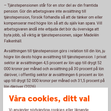
– Tjänstepensionen står för en stor del av din framtida
pension. Gör din arbetsgivare inte avsättning till
tjänstepension, försök förhandla så att de tänker om eller
kompenserar med högre lön så att du själv kan spara. Vill
arbetsgivaren ändå inte erbjuda det bör du överväga att
byta jobb, så viktig är tjänstepensionen, säger Madelén
Falkenhäll.
Avsättningen till tjänstepension görs i relation till din lön, ju
högre lön desto högre avsättning till tjänstepension. I privat
sektor är avsättningen 4,5 procent av lön upp till drygt 52
000 kronor per månad och avsättning på 30 procent på lön
däröver, i offentlig sektor är avsättningen 6 procent av lön
upp till drygt 52 000 kronor per månad och 31,5 procent på
lön däröver (2026)
Våra cookies, ditt val
När det är dags att ta ut din tjänstepension ska du välja hur
du vill ta ut den, under en tidsbegränsad period eller
livsvarigt uttag, så länge du lever. Väljer du en
Vi använder nödvändiga cookies eller liknande