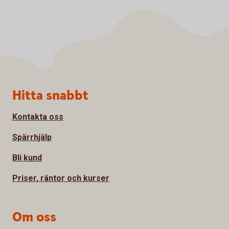
Sidfot
Hitta snabbt
Kontakta oss
Spärrhjälp
Bli kund
Priser, räntor och kurser
Om oss