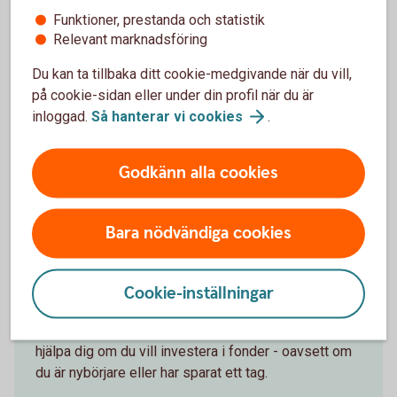
Funktioner, prestanda och statistik
Följ börsens utveckling
Relevant marknadsföring
Du kan ta tillbaka ditt cookie-medgivande när du vill,
Följ utvecklingen på börsen i detalj på
på cookie-sidan eller under din profil när du är
Swedbank.se/aktiellt
inloggad.
Så hanterar vi
cookies
.
Aktiellt
Godkänn alla cookies
Bara nödvändiga cookies
Fondskolan - för dig som vill
lära dig om fonder
Cookie-inställningar
I vår Fondskola får du tips och information som kan
hjälpa dig om du vill investera i fonder - oavsett om
du är nybörjare eller har sparat ett tag.