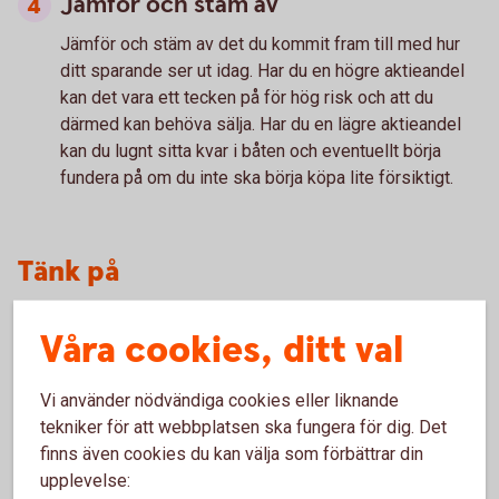
Jämför och stäm av
Jämför och stäm av
det du kommit fram till med hur
ditt sparande ser ut idag. Har du en högre aktieandel
kan det vara ett tecken på för hög risk och att du
därmed kan behöva sälja. Har du en lägre aktieandel
kan du lugnt sitta kvar i båten och eventuellt börja
fundera på om du inte ska börja köpa lite försiktigt.
Tänk på
Våra cookies, ditt val
Historisk avkastning är ingen garanti för framtida
avkastning. Pengar du investerar i finansiella instrument
Vi använder nödvändiga cookies eller liknande
kan både öka och minska i värde och det är inte säkert
tekniker för att webbplatsen ska fungera för dig. Det
att du får tillbaka det investerade kapitalet.
finns även cookies du kan välja som förbättrar din
upplevelse: