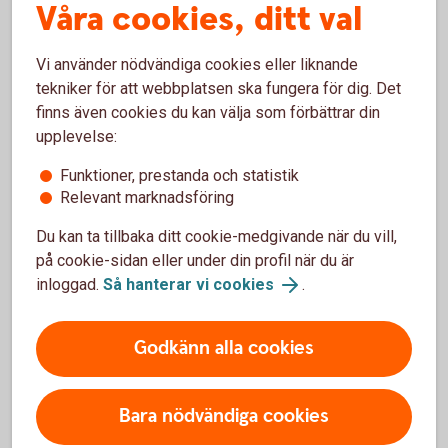
Våra cookies, ditt val
Vi använder nödvändiga cookies eller liknande
Vad är ett ISK?
tekniker för att webbplatsen ska fungera för dig. Det
finns även cookies du kan välja som förbättrar din
upplevelse:
Ett investeringssparkonto är en sparform där
du på ett enkelt sätt kan spara i fonder och
Funktioner, prestanda och statistik
aktier.
Relevant marknadsföring
Du kan sälja fonder och aktier utan att behöva
Du kan ta tillbaka ditt cookie-medgivande när du vill,
redogöra för dem i din deklaration. Du betalar
på cookie-sidan eller under din profil när du är
alltså inte skatt om du säljer något med vinst
inloggad.
Så hanterar vi cookies
.
eller får utdelning. I stället betalar du en årlig
schablonskatt baserad på genomsnittet av
kontots värde vid kvartalsskiften och de
Godkänn alla cookies
insättningar du gjort under året.
Skulle du göra en förlust på dina värdepapper
kan du inte göra avdrag för dem.
Bara nödvändiga cookies
Du betalar skatt på ditt sparande på ISK