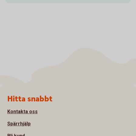
Sidfot
Hitta snabbt
Kontakta oss
Spärrhjälp
Bli kund