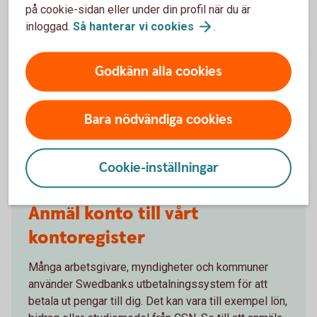
på cookie-sidan eller under din profil när du är
En budget ger koll
inloggad.
Så hanterar vi
cookies
.
Skriv upp hur mycket du får in, inkomsterna, och
jämför med dina tänkta utgifter kommande månad,
Godkänn alla cookies
och räkna ihop summan. Nu har du gjort en budget.
Bara nödvändiga cookies
Ta hjälp av vårt
budgetverktyg
Cookie-inställningar
Anmäl konto till vårt
kontoregister
Många arbetsgivare, myndigheter och kommuner
använder Swedbanks utbetalningssystem för att
betala ut pengar till dig. Det kan vara till exempel lön,