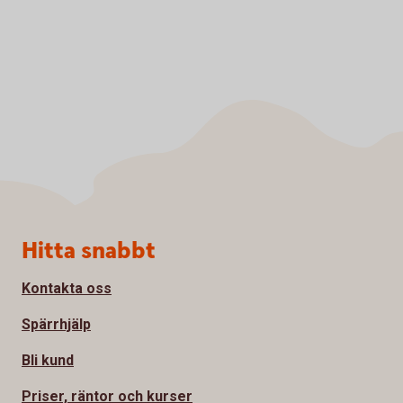
Sidfot
Hitta snabbt
Kontakta oss
Spärrhjälp
Bli kund
Priser, räntor och kurser