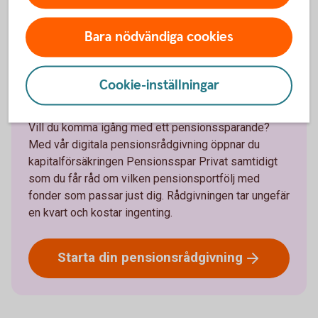
Bara nödvändiga cookies
Få ett råd om ditt privata
Cookie-inställningar
pensionssparande
Vill du komma igång med ett pensionssparande?
Med vår digitala pensionsrådgivning öppnar du
kapitalförsäkringen Pensionsspar Privat samtidigt
som du får råd om vilken pensionsportfölj med
fonder som passar just dig. Rådgivningen tar ungefär
en kvart och kostar ingenting.
Starta din
pensionsrådgivning