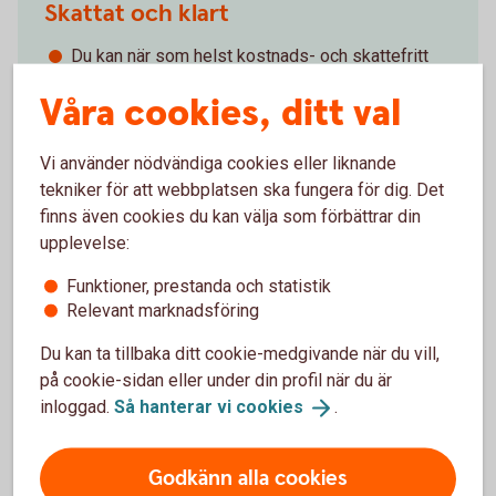
Skattat och klart
Du kan när som helst kostnads- och skattefritt
byta fonder under spartiden.
Våra cookies, ditt val
Vinst och uttag i Pensionsspar Privat är
skattefria. I stället dras en schablonskatt, så
kallad avkastningsskatt, varje år.
Vi använder nödvändiga cookies eller liknande
Förtida uttag (så kallat återköp) är avgiftsfritt.
tekniker för att webbplatsen ska fungera för dig. Det
Däremot tas ännu ej betald avkastningsskatt ut.
finns även cookies du kan välja som förbättrar din
upplevelse:
Funktioner, prestanda och statistik
Relevant marknadsföring
Mer information
Du kan ta tillbaka ditt cookie-medgivande när du vill,
på cookie-sidan eller under din profil när du är
Pris
inloggad.
Så hanterar vi
cookies
.
Villkor och mer information
Godkänn alla cookies