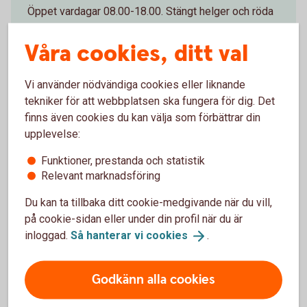
Öppet vardagar 08.00-18.00. Stängt helger och röda
dagar.
Våra cookies, ditt val
Ring 0771-22 11 22
Vi använder nödvändiga cookies eller liknande
tekniker för att webbplatsen ska fungera för dig. Det
finns även cookies du kan välja som förbättrar din
upplevelse:
Besök oss
Funktioner, prestanda och statistik
Relevant marknadsföring
Välkomen till ett av våra kontor så hjälper vi dig.
Du kan ta tillbaka ditt cookie-medgivande när du vill,
Hitta till
oss
på cookie-sidan eller under din profil när du är
Ring oss - 0451 - 77 56 60
inloggad.
Så hanterar vi
cookies
.
Godkänn alla cookies