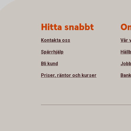
Sidfot
Hitta snabbt
Om
Kontakta oss
Vår 
Spärrhjälp
Håll
Bli kund
Jobb
Priser, räntor och kurser
Bank