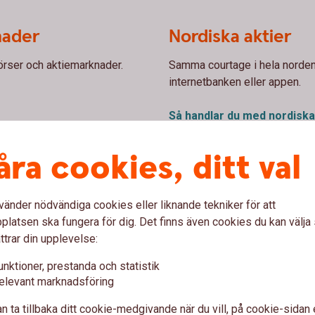
nader
Nordiska aktier
örser och aktiemarknader.
Samma courtage i hela norden 
internetbanken eller appen.
Så handlar du med nordisk
åra cookies, ditt val
Amerikanska akti
tal bolag på Nasdaq Baltic
Handla med hundratals amerik
vänder nödvändiga cookies eller liknande tekniker för att
 eller appen.
Exchange och Nasdaq i intern
latsen ska fungera för dig. Det finns även cookies du kan välj
ttrar din upplevelse:
Så handlar du med amerik
unktioner, prestanda och statistik
elevant marknadsföring
n ta tillbaka ditt cookie-medgivande när du vill, på cookie-sidan 