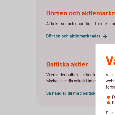
Börsen och aktiemark
Aktiekurser och öppettider för olika b
Börsen och
aktiemarknader
V
Baltiska aktier
Vi erbjuder baltiska aktier från ett 70-
Vi an
Market. Handla enkelt i internetbanken
webbp
förbä
Så handlar du med baltiska
aktier
F
R
Du ka