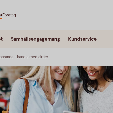
at
Företag
et
Samhällsengagemang
Kundservice
parande - handla med aktier