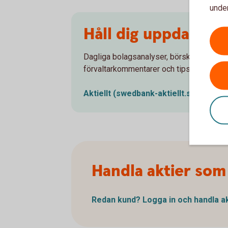
under
Håll dig uppdaterad 
Dagliga bolagsanalyser, börskommentare
förvaltarkommentarer och tips runt pens
Aktiellt
(swedbank-aktiellt.se)
Handla aktier som
Redan kund? Logga in och handla
a