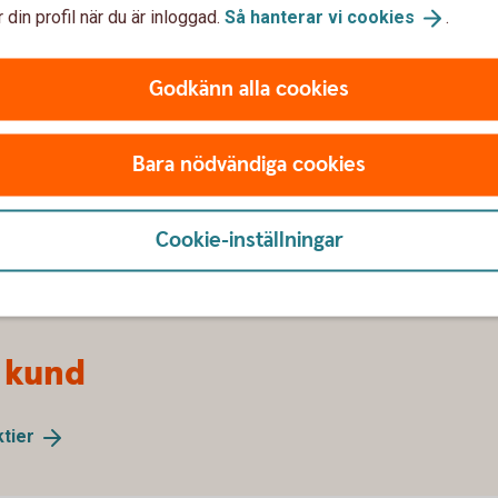
 din profil när du är inloggad.
Så hanterar vi
cookies
.
- Aktiellt
Godkänn alla cookies
r, aktierekommendationer,
ion och privatekonomi.
Bara nödvändiga cookies
Cookie-inställningar
 kund
ktier