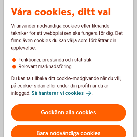
Våra cookies, ditt val
Vi använder nödvändiga cookies eller liknande
Handel med amerikanska aktier –
tekniker för att webbplatsen ska fungera för dig. Det
frågor och svar
finns även cookies du kan välja som förbättrar din
upplevelse:
Vilka aktier finns tillgängliga för handel i
Funktioner, prestanda och statistik
Internetbanken och appen?
Relevant marknadsföring
Du kan ta tillbaka ditt cookie-medgivande när du vill,
Vad gäller för övriga noterade amerikanska
på cookie-sidan eller under din profil när du är
aktier, utöver de cirka 800?
inloggad.
Så hanterar vi cookies
.
Vem kan handla?
Godkänn alla cookies
När ska aktierna betalas?
Bara nödvändiga cookies