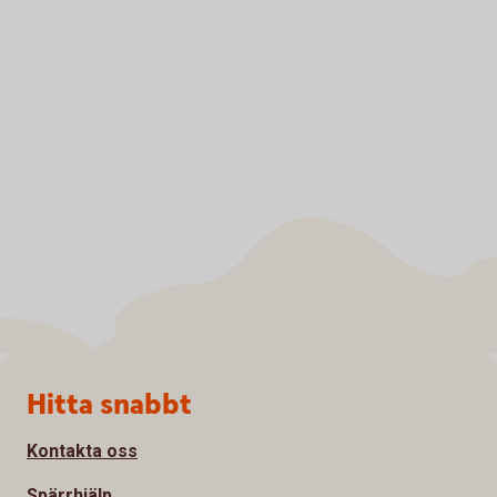
Sidfot
Hitta snabbt
Kontakta oss
Spärrhjälp