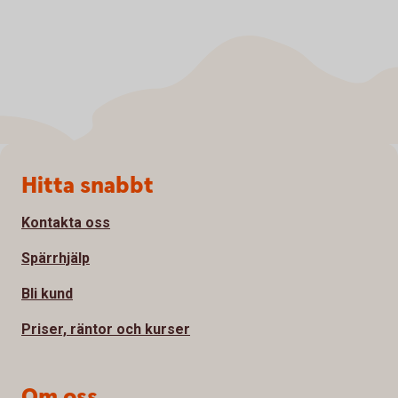
Sidfot
Hitta snabbt
Kontakta oss
Spärrhjälp
Bli kund
Priser, räntor och kurser
Om oss