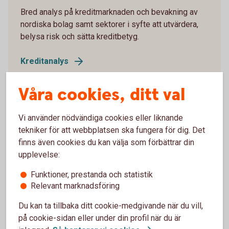
Bred analys på kreditmarknaden och bevakning av
nordiska bolag samt sektorer i syfte att utvärdera,
belysa risk och sätta kreditbetyg.
Kreditanalys
Våra cookies, ditt val
Vi använder nödvändiga cookies eller liknande
Privatekonomi
tekniker för att webbplatsen ska fungera för dig. Det
finns även cookies du kan välja som förbättrar din
Här finns Swedbanks privatekonomiska rapporter
upplevelse:
och analyser över sådant som rör hushållens
ekonomi.
Funktioner, prestanda och statistik
Relevant marknadsföring
Privatekonomi
Du kan ta tillbaka ditt cookie-medgivande när du vill,
på cookie-sidan eller under din profil när du är