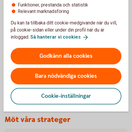
Funktioner, prestanda och statistik
Relevant marknadsföring
Privatkund
Du kan ta tillbaka ditt cookie-medgivande när du vill,
Ring 0771-22 11
22
på cookie-sidan eller under din profil när du är
inloggad.
Så hanterar vi
cookies
.
Företagskund
Godkänn alla cookies
Ring 0771-33 44
33
Besök oss
Bara nödvändiga cookies
Hitta ditt
bankkontor
Cookie-inställningar
Möt våra strateger