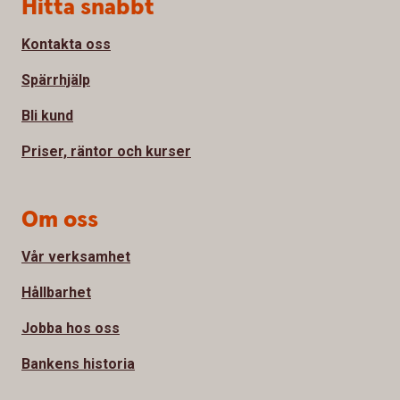
Sidfot
Hitta snabbt
Kontakta oss
Spärrhjälp
Bli kund
Priser, räntor och kurser
Om oss
Vår verksamhet
Hållbarhet
Jobba hos oss
Bankens historia