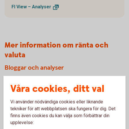
FI View –
Analyser
Mer information om ränta och
valuta
Bloggar och analyser
Följ våra bloggare inom
Swedbank
Våra cookies, ditt val
Prenumerera på våra analyser via
mejl
Vi använder nödvändiga cookies eller liknande
tekniker för att webbplatsen ska fungera för dig. Det
finns även cookies du kan välja som förbättrar din
upplevelse:
Kontakta oss